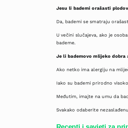
Jesu li bademi orašasti plodov
Da, bademi se smatraju orašast
U večini slučajeva, ako je osob
bademe.
Je li bademovo mlijeko dobra 
Ako netko ima alergiju na mlij
Iako su bademi prirodno visoko
Međutim, imajte na umu da bade
Svakako odaberite nezaslađenu 
Recepti i savjeti za pr