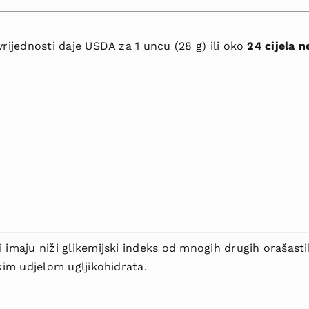
vrijednosti daje USDA za 1 uncu (28 g) ili oko
24 cijela 
 imaju niži glikemijski indeks od mnogih drugih orašasti
skim udjelom ugljikohidrata.