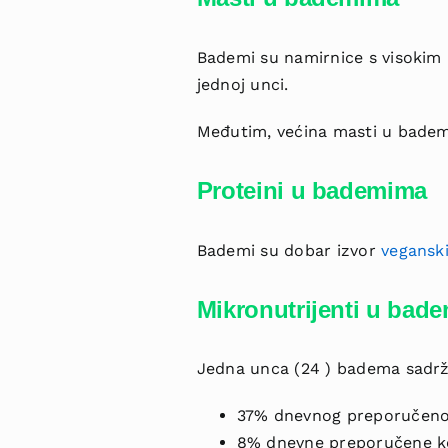
Bademi su namirnice s visokim
jednoj unci.
Međutim, većina masti u badem
Proteini u bademima
Bademi su dobar izvor
vegansk
Mikronutrijenti u bad
Jedna unca (24 ) badema sadrž
37% dnevnog preporučenog
8% dnevne preporučene kol