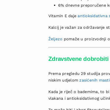
6% dnevne preporučene kol
Vitamin E daje
antioksidativna 
Kalcij je važan za održavanje st
Željezo
pomaže u proizvodnji o
Zdravstvene dobrobiti
Prema pregledu 29 studija prov
niskim udjelom
zasićenih masti
Kada je riječ o bademima, to b
vlakana i antioksidativnog učin
To može biti i zbog fitonutrijen