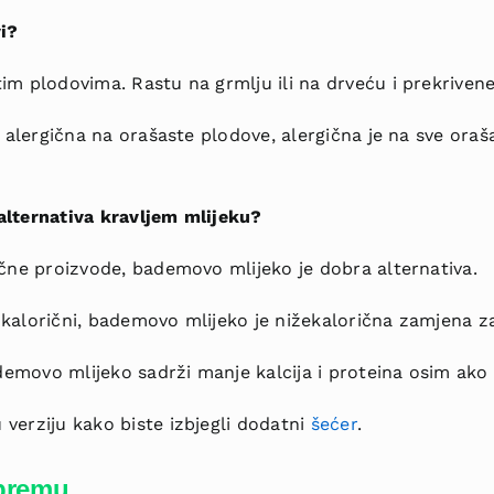
i?
im plodovima. Rastu na grmlju ili na drveću i prekriven
a alergična na orašaste plodove, alergična je na sve oraš
alternativa kravljem mlijeku?
ečne proizvode, bademovo mlijeko je dobra alternativa.
kalorični, bademovo mlijeko je nižekalorična zamjena za 
movo mlijeko sadrži manje kalcija i proteina osim ako
verziju kako biste izbjegli dodatni
šećer
.
ipremu