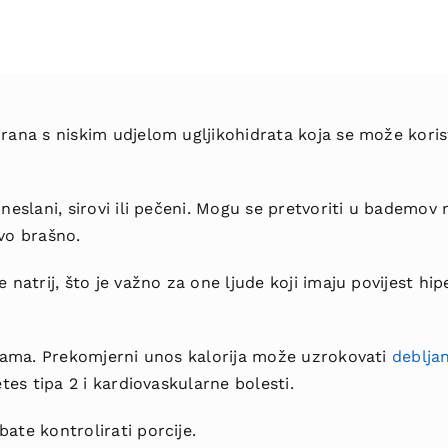
rana s niskim udjelom ugljikohidrata koja se može koristi
 neslani, sirovi ili pečeni. Mogu se pretvoriti u bademo
vo brašno.
 natrij, što je važno za one ljude koji imaju povijest hipe
rijama. Prekomjerni unos kalorija može uzrokovati
deblja
etes tipa 2 i kardiovaskularne bolesti.
ate kontrolirati porcije.