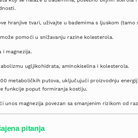
dnosti.
e hranjive tvari, uživajte u bademima s ljuskom (tamo s
ože pomoći u snižavanju razine kolesterola.
 i magnezija.
bolizmu ugljikohidrata, aminokiselina i kolesterola.
300 metaboličkih putova, uključujući proizvodnju energij
ne funkcije poput formiranja kostiju.
veći unos magnezija povezan sa smanjenim rizikom od raz
čajena pitanja