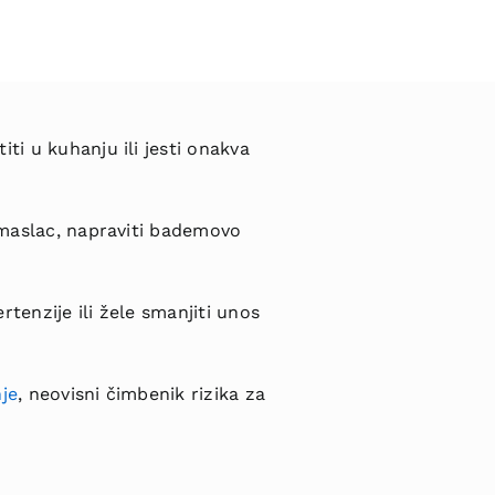
ti u kuhanju ili jesti onakva
v maslac, napraviti bademovo
rtenzije ili žele smanjiti unos
nje
, neovisni čimbenik rizika za