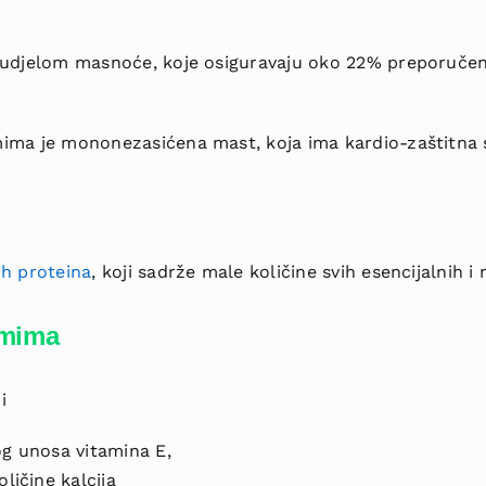
 udjelom masnoće, koje osiguravaju oko 22% preporučen
ima je mononezasićena mast, koja ima kardio-zaštitna s
ih proteina
, koji sadrže male količine svih esencijalnih i
emima
i
 unosa vitamina E,
ičine kalcija