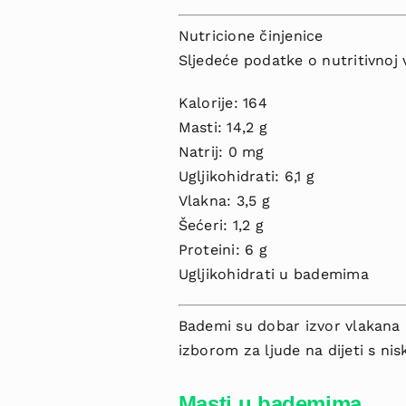
Nutricione činjenice
Sljedeće podatke o nutritivnoj 
Kalorije: 164
Masti: 14,2 g
Natrij: 0 mg
Ugljikohidrati: 6,1 g
Vlakna: 3,5 g
Šećeri: 1,2 g
Proteini: 6 g
Ugljikohidrati u bademima
Bademi su dobar izvor vlakana i
izborom za ljude na dijeti s ni
Masti u bademima