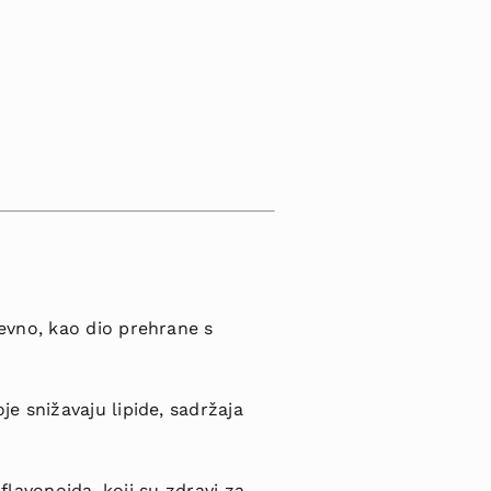
evno, kao dio prehrane s
e snižavaju lipide, sadržaja
flavonoida, koji su zdravi za