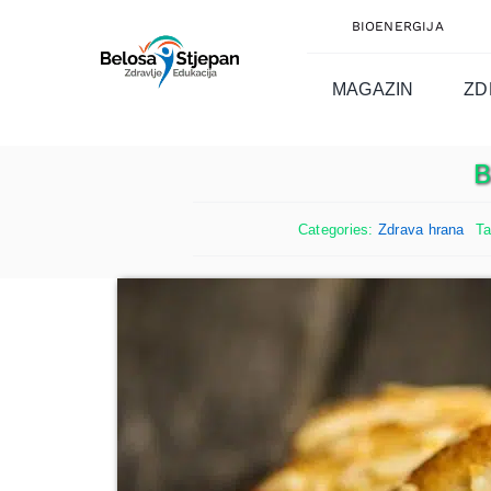
Skip
BIOENERGIJA
to
content
MAGAZIN
ZD
B
Categories:
Zdrava hrana
T