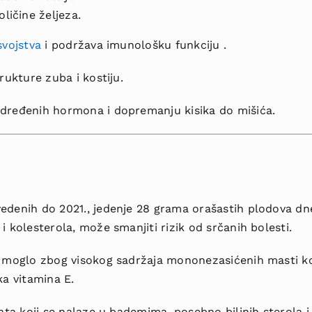
ičine željeza.
svojstva
i podržava imunološku funkciju .
rukture zuba i kostiju.
dređenih hormona i dopremanju kisika do mišića.
edenih do 2021., jedenje 28 grama orašastih plodova dn
i kolesterola, može smanjiti rizik od srčanih bolesti.
i moglo zbog visokog sadržaja mononezasićenih masti koj
ka vitamina E.
ata koji se nalaze u bademima, posebno biljnih sterola i 