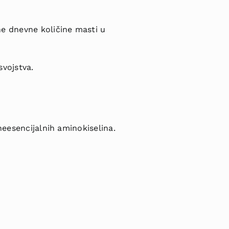
e dnevne količine masti u
vojstva.
 neesencijalnih aminokiselina.