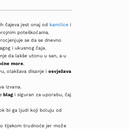
ih čajeva jest onaj od
kamilice
i
 brojnim poteškoćama.
 procjenjuje se da se dnevno
agog i ukusnog čaja.
anje da lakše utonu u san, a u
oćne more
.
vu, olakšava disanje i
osvježava
va izvana.
je
blag
i siguran za uporabu, čaj
k bi ga ljudi koji boluju od
uno tijekom trudnoće jer može