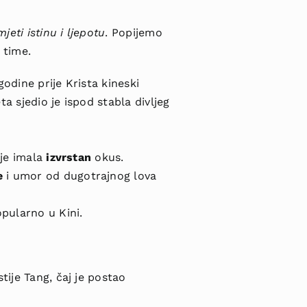
eti istinu i ljepotu
. Popijemo
 time.
godine prije Krista kineski
a sjedio je ispod stabla divljeg
 je imala
izvrstan
okus.
e
i umor od dugotrajnog lova
opularno u Kini.
tije Tang, čaj je postao