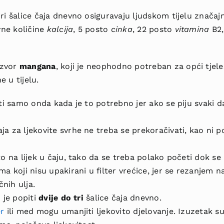
ri šalice čaja dnevno osiguravaju ljudskom tijelu značajn
ne količine
kalcija
, 5 posto
cinka
, 22 posto
vitamina
B2,
izvor
mangana
, koji je neophodno potreban
za
opći
tjel
 u tijelu.
iti samo onda kada je to potrebno jer ako se piju svaki 
a za ljekovite svrhe ne treba se prekoračivati, kao ni p
to na lijek u čaju, tako da se treba polako početi dok s
ma koji nisu upakirani u filter vrećice, jer se rezanjem 
čnih ulja.
 je popiti
dvije do tri
šalice čaja dnevno.
r
ili med mogu umanjiti ljekovito djelovanje. Izuzetak su