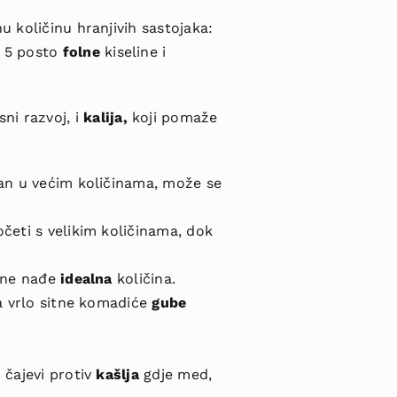
u količinu hranjivih sastojaka:
 5 posto
folne
kiseline i
esni razvoj
,
i
kalija,
koji pomaže
dan u većim količinama, može se
očeti s velikim količinama, dok
e ne nađe
idealna
količina.
na vrlo sitne komadiće
gube
 čajevi protiv
kašlja
gdje med,