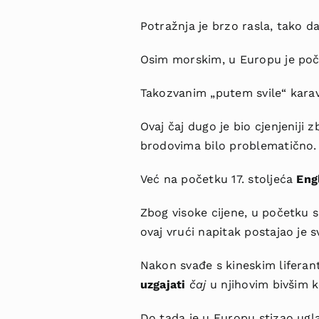
Potražnja
je brzo rasla, tako d
Osim morskim, u Europu je poč
Takozvanim „putem svile“ kar
Ovaj čaj dugo je bio c
j
enjeniji 
brodovima bilo problematično.
Već na početku 17. stoljeća
Eng
Zbog visoke cijene, u početku su
ovaj vrući napitak postajao je s
Nakon svađe s kineskim liferan
uzgajati
čaj
u njihovim bivšim 
Do tada je u Europu stizao ugl