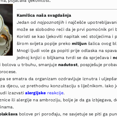
ma, pojačava ljekovitost.
Kamilica naša svagdašnja
Jedan od
najpoznatijih
i najčešće upotrebljavan
može se slobodno reći da je prvi pomoćnik pri
Koristi se kao ljekoviti napitak već stoljećima i
širom svijeta popije preko
milijun
šalica ovog bl
Mnogi ljudi vole ga popiti prije odlaska na spav
jednoj knjizi o biljkama tvrdi se da sprječava i
n
 bolova u trbuhu, smanjuje
nadutost
, pospješuje proba
procese.
 pa se smatra da organizam ozdravljuje iznutra i uljepša
za djecu, uz prethodnu konzultaciju s liječnikom. Iako 
udi izazvati
alergijske
reakcije
.
ce ili alergije na ambroziju, bolje je da ga izbjegava, do
činama.
olakšava
bolove pri porođaju, ne savjetuje se piti ga p