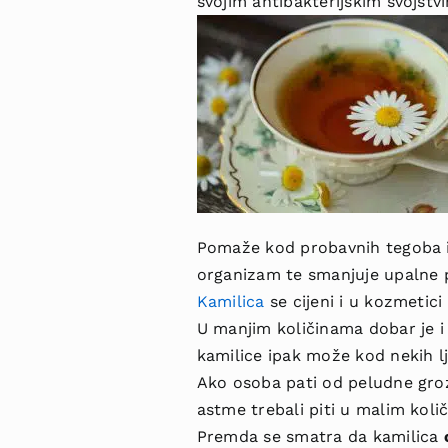
svojim antibakterijskim svojstvi
Pomaže kod probavnih tegoba i
organizam te smanjuje upalne 
Kamilica
se cijeni i u kozmetici
U manjim količinama dobar je i 
kamilice ipak može kod nekih lj
Ako osoba pati od peludne grozni
astme trebali piti u malim koli
Premda se smatra da kamilica