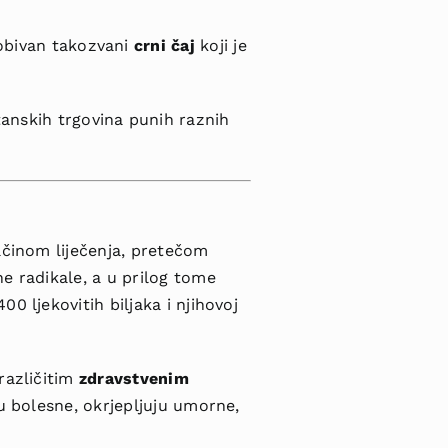
dobivan takozvani
crni čaj
koji je
itanskih trgovina punih raznih
načinom liječenja, pretečom
e radikale, a u prilog tome
00 ljekovitih biljaka i njihovoj
različitim
zdravstvenim
ju bolesne, okrjepljuju umorne,