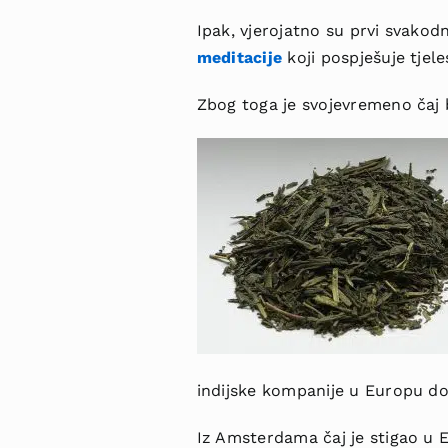
Ipak, vjerojatno su prvi svakodne
meditacije
koji pospješuje tjel
Zbog toga je svojevremeno čaj 
indijske kompanije u Europu d
Iz Amsterdama čaj je stigao u 