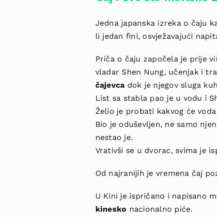
Jedna japanska izreka o čaju k
li jedan fini, osvježavajući nap
Priča o čaju započela je prije v
vladar Shen Nung, učenjak i tra
čajevca
dok je njegov sluga kuh
List sa stabla pao je u vodu i 
Želio je probati kakvog će voda
Bio je oduševljen, ne samo nj
nestao je.
Vrativši se u dvorac, svima je 
Od najranijih je vremena čaj p
U Kini je ispričano i napisano 
kinesko
nacionalno piće.