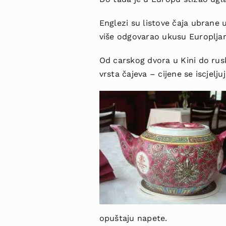
Englezi su listove čaja ubrane 
više odgovarao ukusu Europlja
Od carskog dvora u Kini do ru
vrsta čajeva – cijene se iscjelju
opuštaju napete.