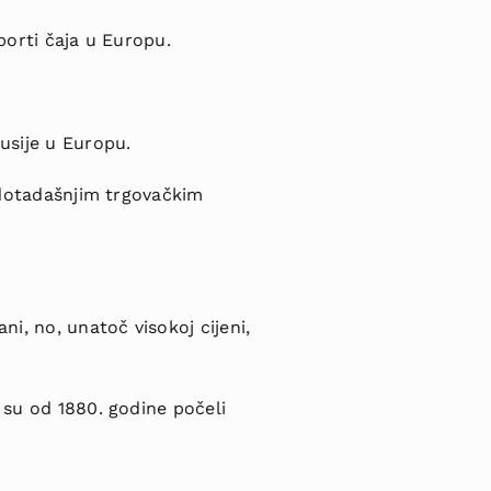
porti čaja u Europu.
usije u Europu.
a dotadašnjim trgovačkim
ni, no, unatoč visokoj cijeni,
i su od 1880. godine počeli