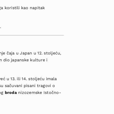
a koristili kao napitak
.
nje čaja u Japan
u 12. stoljeću,
n dio japanske kulture i
već u 13. ili 14. stoljeću imala
u sačuvani pisani tragovi o
nog
broda
nizozemske Istočno-