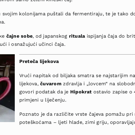
u svojim kolonijama puštali da fermentiraju, te je tako 
na.
ske
čajne sobe
, od japanskog
rituala
ispijanja čaja do br
jući i osnažujući učinci čaja.
Preteča lijekova
Vrući napitak od biljaka smatra se najstarijim 
lijekova,
čuvarom
zdravlja i „lovcem“ na slobodn
govori podatak da je
Hipokrat
ostavio zapise o 4
primjeni u liječenju.
Poznato je da različite vrste čajeva pomažu pri 
poteškoćama – ljeti hlade, zimi griju, oporavlja