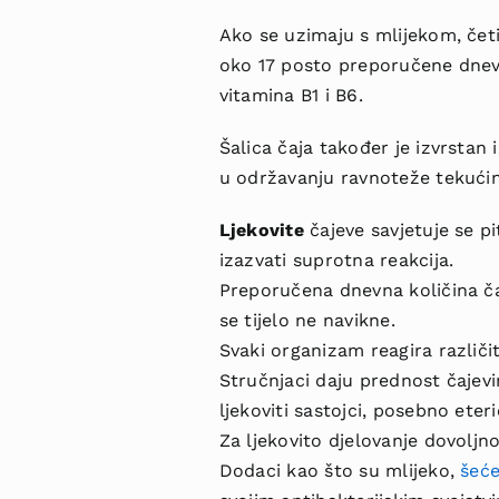
Ako se uzimaju s mlijekom, četi
oko 17 posto preporučene dnev
vitamina B1 i B6.
Šalica čaja također je izvrstan 
u održavanju
ravnoteže tekućine
Ljekovite
čajeve savjetuje se p
izazvati suprotna reakcija.
Preporučena dnevna količina čaj
se tijelo ne navikne.
Svaki organizam reagira različi
Stručnjaci daju prednost čajevi
ljekoviti sastojci, posebno eteri
Za ljekovito djelovanje dovoljno
Dodaci kao što su mlijeko,
šeće