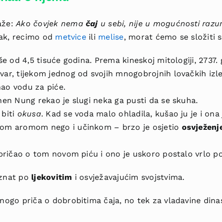
aže:
Ako čovjek nema
čaj
u sebi, nije u mogućnosti razumj
itak, recimo od
metvice
ili
melise
, morat ćemo se složiti s
iše od 4,5 tisuće godina. Prema kineskoj mitologiji, 2737. 
var, tijekom jednog od svojih mnogobrojnih lovačkih izlet
ao vodu za piće.
Shen Nung rekao je slugi neka ga pusti da se skuha.
 biti
okusa
. Kad se voda malo ohladila, kušao ju je i ona
enom aromom nego i učinkom – brzo je osjetio
osvježenj
ispričao o tom novom piću i ono je uskoro postalo vrlo p
oznat po
ljekovitim
i osvježavajućim svojstvima.
mnogo priča o dobrobitima čaja, no tek za vladavine dinas