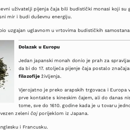
vni uživatelji pijenja čaja bili budistički
monasi koji su g
esni mir i budi duševnu energiju.
bio uzgajan uglavnom u vrtovima budističkih samostana
Dolazak u Europu
Jedan japanski monah donio je prah za spravlja
da bi do 17.
stoljeća pijenje čaja postalo značaja
filozofije
življenja.
Vjerojatno je preko arapskih trgovaca i Europa
prve kontakte s kineskim čajem, ali do danas nis
tome, sve do 1610. godine kada je u tovaru jed
ovezen zeleni
čaj
porijeklom iz Japana.
Englesku i Francusku.