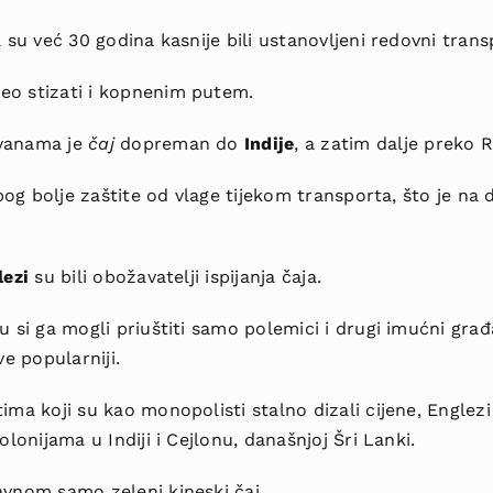
a su već 30 godina kasnije bili ustanovljeni redovni trans
eo stizati i kopnenim putem.
avanama je
čaj
dopreman do
Indije
,
a zatim dalje preko R
zbog bolje zaštite od vlage tijekom transporta, što je n
lezi
su bili obožavatelji ispijanja čaja.
 si ga mogli priuštiti samo polemici i drugi imućni građa
ve popularniji.
tima koji su kao monopolisti
stalno dizali cijene, Englez
kolonijama
u Indiji i Cejlonu, današnjoj Šri Lanki.
avnom samo zeleni kineski čaj.