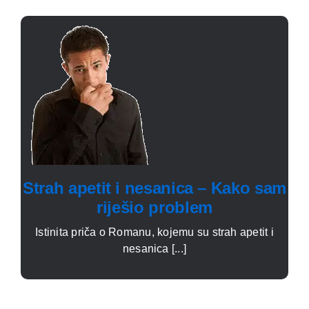
Strah apetit i nesanica – Kako sam
riješio problem
Istinita priča o Romanu, kojemu su strah apetit i
nesanica [...]