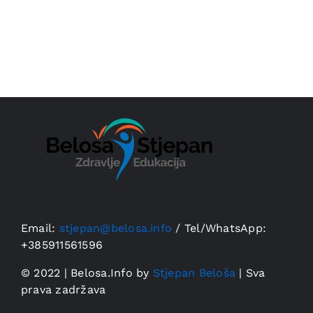
Email:
stjepan@belosa.info
/
Tel/WhatsApp:
+385911561596
© 2022 | Belosa.Info by
Stjepan Beloša
| Sva
prava zadržava