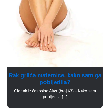
Rak grlića maternice, kako sam ga
pobijedila?
Članak iz časopisa Alter (broj 63) – Kako sam
pobijedila [...]