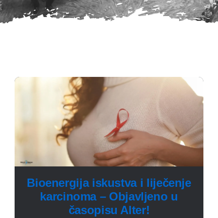
Bioenergija iskustva i liječenje
karcinoma – Objavljeno u
časopisu Alter!