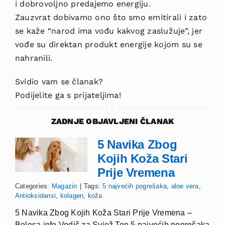
i dobrovoljno predajemo energiju.
Zauzvrat dobivamo ono što smo emitirali i zato
se kaže “narod ima vođu kakvog zaslužuje”, jer
vođe su direktan produkt energije kojom su se
nahranili.
Svidio vam se članak?
Podijelite ga s prijateljima!
ZADNJE OBJAVLJENI ČLANAK
5 Navika Zbog
Kojih Koža Stari
Prije Vremena
Categories:
Magazin
|
Tags:
5 najvećih pogrešaka
,
aloe vera
,
Antioksidansi
,
kolagen
,
koža
5 Navika Zbog Kojih Koža Stari Prije Vremena –
Belosa.info Vodič za Svjež Ten 5 najvećih pogrešaka