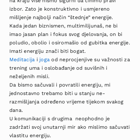
na kraju više nismo sigurni da činimo pravi
izbor. Zato je konstruktivno i usmjereno
mišljenje najbolji način “štednje” energije.
Kada jedan biznismen, multimilijunaš, ne bi
imao jasan plan i fokus svog djelovanja, on bi
poludio, obolio i osiromašio od gubitka energije.
Imati energiju znači biti bogat.
Meditacija
i
joga
od neprocjenjive su važnosti za
trening uma i oslobađanje od suvišnih i
neželjenih misli.
Da bismo sačuvali i povratili energiju, mi
jednostavno trebamo biti u stanju ne-
razmišljanja određeno vrijeme tijekom svakog
dana.
U komunikaciji s drugima neophodno je
zadržati svoj unutarnji mir ako mislimo sačuvati
vlastitu energiju.