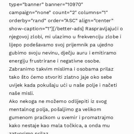
type=”banner” banner=”10970″
campaign=”none” count=”2″ columns=”1″
orderby=”rand” order=”ASC” align=”center”
show-caption=”1″][/better-ads] Raspravljajući o
njegovoj zlobi, mi ulazimo u frekvenciju zlobe i
lijepo podešavamo svoj prijemnik pa ujedno
gubimo svoju nevinu, dječju auru i emitiramo
energiju frustrirane i negativne osobe.
Zabranimo takvim mislima i osobama prilaz
tako što ćemo stvoriti zlatno jaje oko sebe
uvijek kada pokušaju ući u naše polje i načeti
naše misli.
Ako nekoga ne možemo odlijepiti iz svog
mentalnog polja, pošaljimo ga velikom
gumenom praćkom u svemir i promatrajmo
kako nestaje kao mala točkica, a onda mu
zatvorimo prilaz.