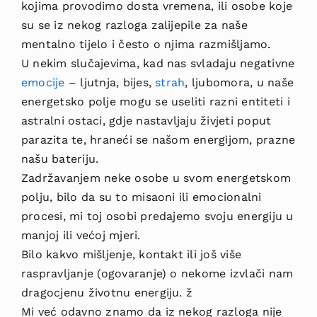
kojima provodimo dosta vremena, ili osobe koje
su se iz nekog razloga zalijepile za naše
mentalno tijelo i često o njima razmišljamo.
U nekim slučajevima, kad nas svladaju negativne
emocije
– ljutnja, bijes,
strah
, ljubomora, u naše
energetsko polje mogu se useliti razni entiteti i
astralni ostaci, gdje nastavljaju živjeti poput
parazita te, hraneći se našom energijom, prazne
našu bateriju.
Zadržavanjem neke osobe u svom energetskom
polju, bilo da su to misaoni ili emocionalni
procesi, mi toj osobi predajemo svoju energiju u
manjoj ili većoj mjeri.
Bilo kakvo mišljenje, kontakt ili još više
raspravljanje (ogovaranje) o nekome izvlači nam
dragocjenu životnu energiju. ž
Mi već odavno znamo da iz nekog razloga nije