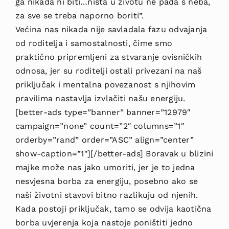
ga nikada ni biti…ništa u životu ne pada s neba,
za sve se treba naporno boriti”.
Većina nas nikada nije savladala fazu odvajanja
od roditelja i samostalnosti, čime smo
praktično pripremljeni za stvaranje ovisničkih
odnosa, jer su roditelji ostali privezani na naš
priključak i mentalna povezanost s njihovim
pravilima nastavlja izvlačiti našu energiju.
[better-ads type=”banner” banner=”12979″
campaign=”none” count=”2″ columns=”1″
orderby=”rand” order=”ASC” align=”center”
show-caption=”1″][/better-ads] Boravak u blizini
majke može nas jako umoriti, jer je to jedna
nesvjesna borba za energiju, posebno ako se
naši životni stavovi bitno razlikuju od njenih.
Kada postoji priključak, tamo se odvija kaotična
borba uvjerenja koja nastoje poništiti jedno