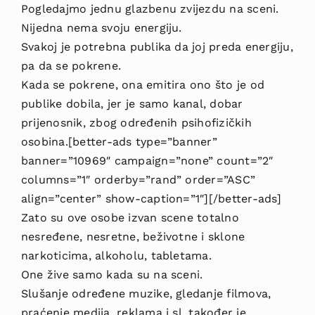
Pogledajmo jednu glazbenu zvijezdu na sceni.
Nijedna nema svoju energiju.
Svakoj je potrebna publika da joj preda energiju,
pa da se pokrene.
Kada se pokrene, ona emitira ono što je od
publike dobila, jer je samo kanal, dobar
prijenosnik, zbog određenih psihofizičkih
osobina.[better-ads type=”banner”
banner=”10969″ campaign=”none” count=”2″
columns=”1″ orderby=”rand” order=”ASC”
align=”center” show-caption=”1″][/better-ads]
Zato su ove osobe izvan scene totalno
nesređene, nesretne, beživotne i sklone
narkoticima, alkoholu, tabletama.
One žive samo kada su na sceni.
Slušanje određene muzike, gledanje filmova,
praćenje medija, reklama i sl. također je