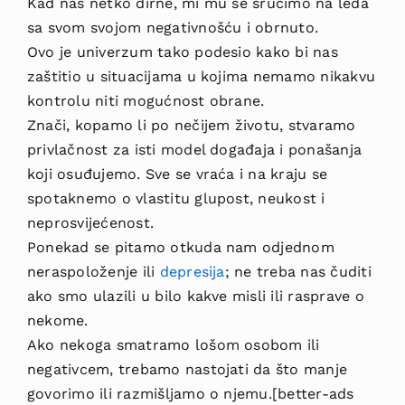
Kad nas netko dirne, mi mu se sručimo na leđa
sa svom svojom negativnošću i obrnuto.
Ovo je univerzum tako podesio kako bi nas
zaštitio u situacijama u kojima nemamo nikakvu
kontrolu niti mogućnost obrane.
Znači, kopamo li po nečijem životu, stvaramo
privlačnost za isti model događaja i ponašanja
koji osuđujemo. Sve se vraća i na kraju se
spotaknemo o vlastitu glupost, neukost i
neprosvijećenost.
Ponekad se pitamo otkuda nam odjednom
neraspoloženje ili
depresija
; ne treba nas čuditi
ako smo ulazili u bilo kakve misli ili rasprave o
nekome.
Ako nekoga smatramo lošom osobom ili
negativcem, trebamo nastojati da što manje
govorimo ili razmišljamo o njemu.[better-ads