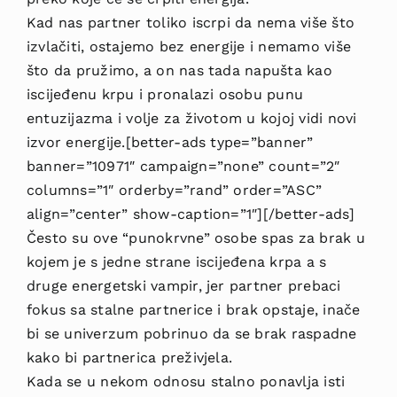
Kad nas partner toliko iscrpi da nema više što
izvlačiti, ostajemo bez energije i nemamo više
što da pružimo, a on nas tada napušta kao
iscijeđenu krpu i pronalazi osobu punu
entuzijazma i volje za životom u kojoj vidi novi
izvor energije.[better-ads type=”banner”
banner=”10971″ campaign=”none” count=”2″
columns=”1″ orderby=”rand” order=”ASC”
align=”center” show-caption=”1″][/better-ads]
Često su ove “punokrvne” osobe spas za brak u
kojem je s jedne strane iscijeđena krpa a s
druge energetski vampir, jer partner prebaci
fokus sa stalne partnerice i brak opstaje, inače
bi se univerzum pobrinuo da se brak raspadne
kako bi partnerica preživjela.
Kada se u nekom odnosu stalno ponavlja isti