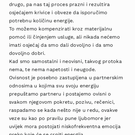
drugo, pa nas taj proces prazni i rezultira
osjećajem krivice i obveze da isporučimo
potrebnu količinu energije.
To možemo kompenzirati kroz materijalnu
pomoć ili činjenjem usluge, ali nikada nećemo
imati osjećaj da smo dali dovoljno i da smo
dovoljno dobri.
Kad smo samostalni i neovisni, takvog protoka
nema, te nema napetosti i neugode.
Ovisnost je posebno zastupljena u partnerskim
odnosima u kojima svu svoju energiju
prepuštamo partneru i postajemo ovisni o
svakom njegovom pokretu, pozivu, rečenici,
raspadamo se kada nešto nije u redu, ovakve
veze su kao po pravilu pune ljubomore jer
uvijek mora postojati niskofrekventna emocija
preko koje će se crpiti energija.