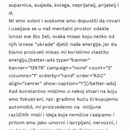
suparnica, susjeda, kolega, neprijatelj, prijatelj i
sl.
Mi smo ovisni i svakome smo dopustili da rovari
i useljava se u naš mentalni prostor odakle
iznosi sve što želi, svaka misao koju netko od
njih iznese “ukrade” djelić naše energije, jer da
bismo proizveli misao mi koristimo vlastitu
energiju.[better-ads type=”banner”
banner=”12979″ campaign=”none” count=”2″
columns=”1″ orderby=”rand” order=”ASC”
align=”center” show-caption=”1″][/better-ads]
Kad konstantno mislimo o nekoj stvari na koju
smo fokusirani, npr. gradimo kuću ili kupujemo
automobil, mi proizvedemo na milijune
različitih misli i ideja koje nemilice rasipamo i
pritom smo jako umorni i iscrpljeni, nervozni, i