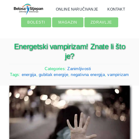
Skip
ONLINE NARUČIVANJE
KONTAKT
to
content
BOLESTI
MAGAZIN
ZDRAVLJE
Energetski vampirizam! Znate li što
je?
Categories:
Zanimljivosti
Tags:
energija
,
gubitak energije
,
negativna energija
,
vampirizam