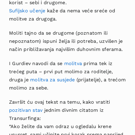
korist – sebi i drugome.
Sufijsko učenje
kaže da nema veće sreće od
molitve za drugoga.
Moliti tajno da se drugome (poznatom ili
nepoznatom) ispuni želja ili potreba, uzvišen je
način približavanja najvišim duhovnim sferama.
I Gurdiev navodi da se
molitva
prima tek iz
trećeg puta – prvi put molimo za roditelje,
druga je
molitva za susjede
(prijatelje), a trećom
molimo za sebe.
Završit ću ovaj tekst na temu, kako vratiti
pozitivan stav
jednim divnim citatom iz
Transurfinga:
“Ako želite da vam odraz u ogledalu krene
ususret, sami učinite prvi korak prema naprijed.