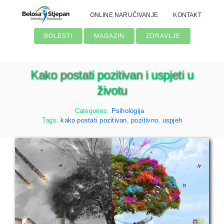
Skip
ONLINE NARUČIVANJE
KONTAKT
to
content
BOLESTI
MAGAZIN
ZDRAVLJE
Kako postati pozitivan i uspjeti u
životu
Categories:
Psihologija
Tags:
kako postati pozitivan
,
pozitivno
,
uspjeh