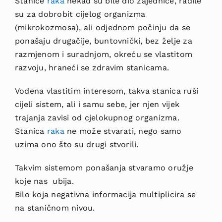
Stanice
raka
nekad su bile dio zajednice, radile
su za dobrobit cijelog organizma
(mikrokozmosa), ali odjednom počinju da se
ponašaju drugačije, buntovnički, bez želje za
razmjenom i suradnjom, okreću se vlastitom
razvoju, hraneći se zdravim stanicama.
Vođena vlastitim interesom, takva stanica ruši
cijeli sistem, ali i samu sebe, jer njen vijek
trajanja zavisi od cjelokupnog organizma.
Stanica
raka
ne može stvarati, nego samo
uzima ono što su drugi stvorili.
Takvim sistemom ponašanja stvaramo oružje
koje nas ubija.
Bilo koja negativna informacija multiplicira se
na staničnom nivou.