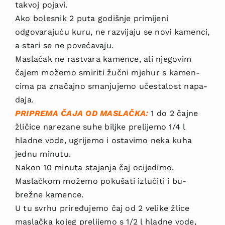
takvoj pojavi.
Ako bolesnik 2 puta godi­šnje primijeni
odgovarajuću kuru, ne razvijaju se novi kamenci,
a stari se ne povećavaju.
Maslačak ne rastvara kamence, ali njegovim
čajem možemo smiriti žučni mjehur s kamen­
cima pa značajno smanjujemo učestalost napa­
daja.
PRIPREMA ČAJA OD MASLAČKA:
1 do 2 čajne
žličice narezane suhe biljke prelijemo 1/4 l
hladne vode, ugrijemo i ostavimo neka kuha
jednu minutu.
Nakon 10 minuta stajanja čaj ocijedimo.
Maslačkom možemo pokušati izlučiti i bu­
brežne kamence.
U tu svrhu priređujemo čaj od 2 velike žlice
maslačka kojeg prelijemo s 1/2 l hladne vode,