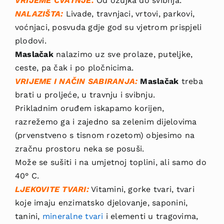
VRIJEME CVATNJE:
Od ožujka do svibnja.
NALAZIŠTA:
Livade, travnjaci, vrto­vi, parkovi,
voćnjaci, posvuda gdje god su vjetrom prispjeli
plodovi.
Maslačak
nalazimo uz sve prolaze, puteljke,
ceste, pa čak i po pločnicima.
VRIJEME I NAČIN SABIRANJA:
Maslačak
treba
brati u proljeće, u travnju i svibnju.
Prikladnim oruđem iskapamo korijen,
razrežemo ga i zajedno sa zelenim dijelovima
(prvenstveno s tisnom rozetom) objesimo na
zračnu prostoru neka se posuši.
Može se sušiti i na umjetnoj toplini, ali samo do
40° C.
LJEKOVITE TVARI:
Vitamini, gorke tvari, tvari
koje imaju enzimatsko djelovanje, saponini,
tanini,
mineralne tvari
i elementi u tragovima,