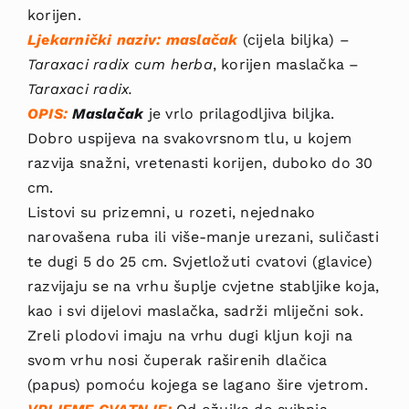
korijen.
Ljekarnički naziv: maslačak
(cijela biljka) –
Taraxaci radix cum herba
, korijen maslačka – ­
Taraxaci radix.
OPIS:
Maslačak
je vrlo prilagodljiva biljka.
Dobro uspijeva na svakovrsnom tlu, u kojem
razvija snažni, vretenasti korijen, duboko do 30
cm.
Listovi su prizemni, u rozeti, nejednako
narovašena ruba ili više-manje urezani, suliča­sti
te dugi 5 do 25 cm. Svjetložuti cvatovi (glavice)
razvijaju se na vrhu šuplje cvjetne stabljike koja,
kao i svi dijelovi maslačka, sadrži mliječni sok.
Zreli plodovi imaju na vrhu dugi kljun koji na
svom vrhu nosi čuperak raširenih dlačica
(papus) pomoću kojega se lagano šire vjetrom.