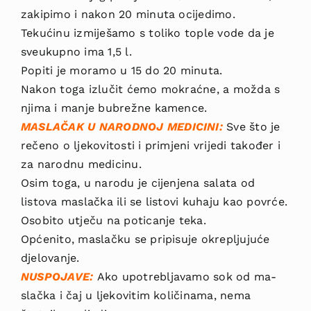
zakipimo i nakon 20 minuta ocijedimo.
Tekućinu izmiješamo s toliko tople vode da je
sveukupno ima 1,5 l.
Popiti je moramo u 15 do 20 minuta.
Nakon toga izlučit ćemo mokraćne, a možda s
njima i manje bubrežne kamence.
MASLAČAK U NARODNOJ MEDICINI:
Sve što je
re­čeno o ljekovitosti i primjeni vrijedi također i
za narodnu medicinu.
Osim toga, u narodu je cijenjena salata od
listova maslačka ili se listovi kuhaju kao povrće.
Osobito utječu na potica­nje teka.
Općenito, maslačku se pripisuje okrepljujuće
djelovanje.
NUSPOJAVE:
Ako upotrebljavamo sok od ma­
slačka i čaj u ljekovitim količinama, nema