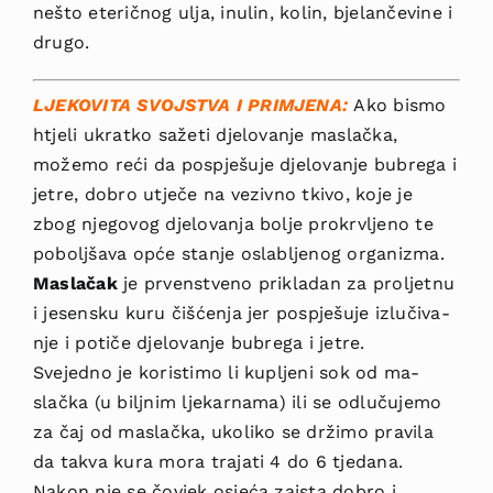
nešto eteričnog ulja, inulin, kolin, bjelančevine i
drugo.
LJEKOVITA SVOJSTVA I PRIMJENA:
Ako bismo
htjeli ukratko sažeti djelovanje maslačka,
možemo reći da pospješuje djelovanje bubrega i
jetre, dobro utječe na vezivno tkivo, koje je
zbog njegovog djelovanja bolje prokrvljeno te
po­boljšava opće stanje oslabljenog organizma.
Maslačak
je prvenstveno prikladan za proljetnu
i jesensku kuru čišćenja jer pospješuje izlučiva­
nje i potiče djelovanje bubrega i jetre.
Sve­jedno je koristimo li kupljeni sok od ma­
slačka (u biljnim ljekarnama) ili se odlučujemo
za čaj od maslačka, ukoliko se držimo pravila
da takva kura mora trajati 4 do 6 tjedana.
Nakon nje se čovjek osjeća zaista dobro i