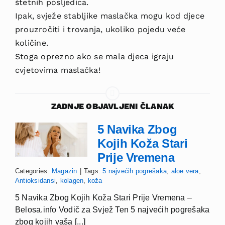
štetnih posljedica.
Ipak, svježe stabljike ma­slačka mogu kod djece
prouzročiti i trovanja, ukoliko pojedu veće
količine.
Stoga oprezno ako se mala djeca igraju
cvjetovima maslačka!
ZADNJE OBJAVLJENI ČLANAK
5 Navika Zbog
Kojih Koža Stari
Prije Vremena
Categories:
Magazin
|
Tags:
5 najvećih pogrešaka
,
aloe vera
,
Antioksidansi
,
kolagen
,
koža
5 Navika Zbog Kojih Koža Stari Prije Vremena –
Belosa.info Vodič za Svjež Ten 5 najvećih pogrešaka
zbog kojih vaša [...]