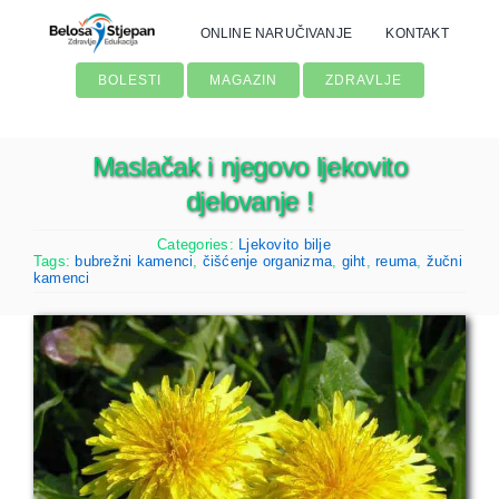
Skip
ONLINE NARUČIVANJE
KONTAKT
to
content
BOLESTI
MAGAZIN
ZDRAVLJE
Maslačak i njegovo ljekovito
djelovanje !
Categories:
Ljekovito bilje
Tags:
bubrežni kamenci
,
čišćenje organizma
,
giht
,
reuma
,
žučni
kamenci