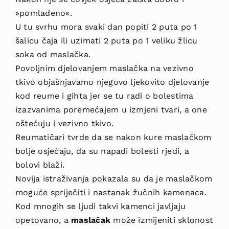
»pomlađeno«.
U tu svrhu mora svaki dan popiti 2 puta po 1
šalicu čaja ili uzimati 2 puta po 1 veliku žlicu
soka od maslačka.
Povoljnim djelovanjem maslačka na vezivno
tkivo obja­šnjavamo njegovo ljekovito djelovanje
kod reume i gihta jer se tu radi o bolestima
izazva­nima poremećajem u izmjeni tvari, a one
ošte­ćuju i vezivno tkivo.
Reumatičari tvrde da se nakon kure maslačkom
bolje osjećaju, da su napadi bolesti rjeđi, a
bolovi blaži.
Novija istraživanja pokazala su da je maslačkom
mo­guće spriječiti i nastanak žučnih kamenaca.
Kod mnogih se ljudi takvi kamenci javljaju
opetovano, a
maslačak
može izmijeniti sklo­nost