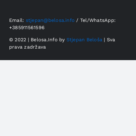
Email:
stjepan@belosa.info
/
Tel/WhatsApp:
+385911561596
© 2022 | Belosa.Info by
Stjepan Beloša
| Sva
prava zadržava