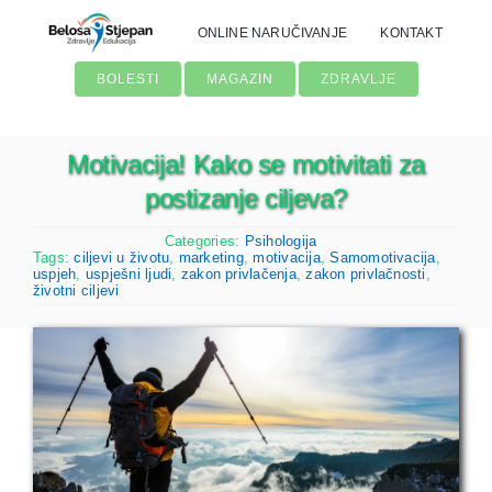
Skip
ONLINE NARUČIVANJE
KONTAKT
to
content
BOLESTI
MAGAZIN
ZDRAVLJE
Motivacija! Kako se motivitati za
postizanje ciljeva?
Categories:
Psihologija
Tags:
ciljevi u životu
,
marketing
,
motivacija
,
Samomotivacija
,
uspjeh
,
uspješni ljudi
,
zakon privlačenja
,
zakon privlačnosti
,
životni ciljevi