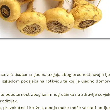
e se već tisućama godina uzgaja zbog prednosti svojih lje
jim izgledom podsjeća na rotkvicu te koji je ujedno dom
aste popularnost zbog iznimnog učinka na zdravlje čovje
rodizijak.
, pravokutna i kružna, a boja make može varirati od lju