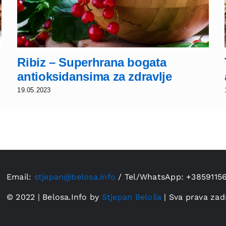
Ribiz – Superhrana bogata
antioksidansima za zdravlje
19.05.2023
Email:
stjepan@belosa.info
/
Tel/WhatsApp: +3859115
© 2022 | Belosa.Info by
Stjepan Beloša
| Sva prava zad