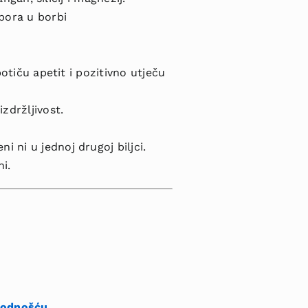
pora u borbi
potiču apetit i pozitivno utječu
zdržljivost.
i ni u jednoj drugoj biljci.
i.
lodnošću
.