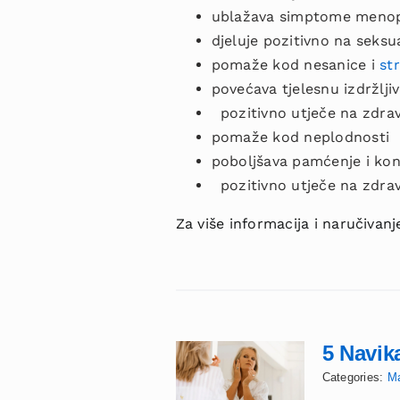
ublažava simptome menop
djeluje pozitivno na seksu
pomaže kod nesanice i
st
povećava tjelesnu izdržlji
pozitivno utječe na zdravl
pomaže kod neplodnosti
poboljšava pamćenje i kon
pozitivno utječe na zdravl
Za više informacija i naručiva
5 Navik
Categories:
M