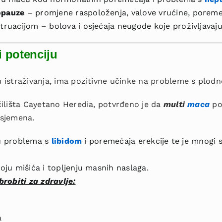
pauze
– promjene raspoloženja, valove vrućine, poremeć
ruacijom – bolova i osjećaja neugode koje proživljavaj
i potenciju
 istraživanja, ima pozitivne učinke na probleme s plod
ilišta Cayetano Heredia, potvrđeno je da
multi
maca
po
sjemena.
ju problema s
libidom
i poremećaja erekcije te je mnogi 
ju mišića i topljenju masnih naslaga.
robiti za zdravlje:
a