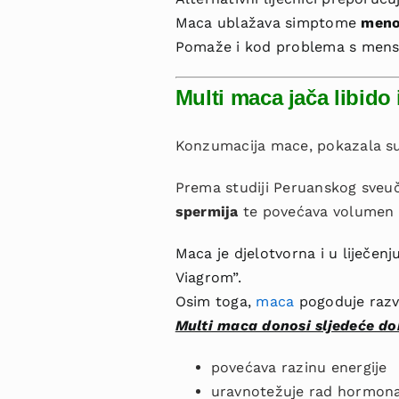
Maca ublažava simptome
meno
Pomaže i kod problema s menst
Multi maca jača libido 
Konzumacija mace, pokazala su
Prema studiji Peruanskog sveuč
spermija
te povećava volumen 
Maca je djelotvorna i u liječen
Viagrom”.
Osim toga,
maca
pogoduje razvo
Multi maca donosi sljedeće dob
povećava razinu energije
uravnotežuje rad hormon