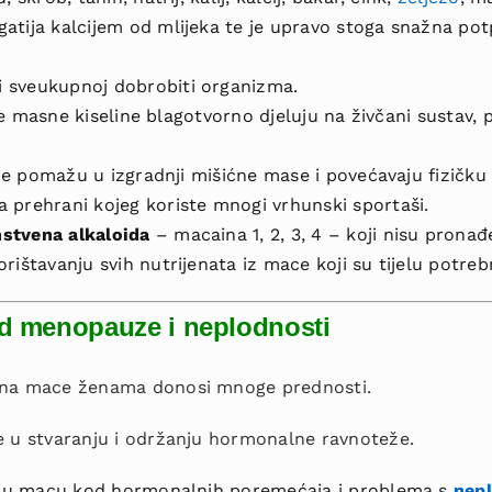
gatija kalcijem od mlijeka te je upravo stoga snažna pot
 sveukupnoj dobrobiti organizma.
2 te masne kiseline blagotvorno djeluju na živčani sustav, 
ace pomažu u izgradnji mišićne mase i povećavaju fizičku i
 prehrani kojeg koriste mnogi vrhunski sportaši.
instvena alkaloida
– macaina 1, 2, 3, 4 – koji nisu pronađen
rištavanju svih nutrijenata iz mace koji su tijelu potrebn
d menopauze i neplodnosti
jena mace ženama donosi mnoge prednosti.
u stvaranju i održanju hormonalne ravnoteže.
učuju macu kod hormonalnih poremećaja i problema s
nep