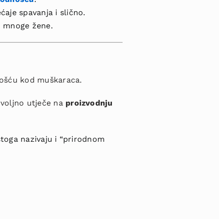
aje spavanja i slično.
u mnoge žene.
nošću kod muškaraca.
voljno utječe na
proizvodnju
stoga nazivaju i “prirodnom