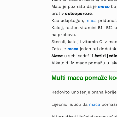
Malo je poznato da je
maca
bo
protiv
osteoporoze
.
Kao adaptogen,
maca
pridonosi
Kalcij, fosfor, vitamini B1 i B1
na probavu.
Steroli, kalcij i vitamin C iz m
Zato je
maca
jedan od dodataka
Maca
u sebi sadrži i
četiri jed
Alkaloidi iz mace pomažu u isko
Multi maca pomaže ko
Redovito unošenje praha kori
Liječnici ističu da
maca
pomaže 
Alternativni liječnici prepor