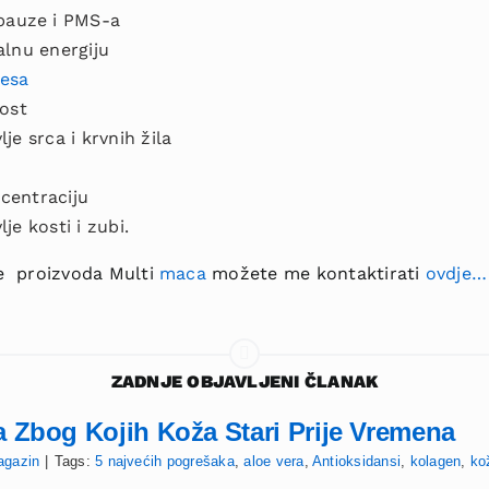
auze i PMS-a
alnu energiju
resa
vost
je srca i krvnih žila
centraciju
je kosti i zubi.
nje proizvoda Multi
maca
možete me kontaktirati
ovdje…
ZADNJE OBJAVLJENI ČLANAK
a Zbog Kojih Koža Stari Prije Vremena
agazin
|
Tags:
5 najvećih pogrešaka
,
aloe vera
,
Antioksidansi
,
kolagen
,
ko