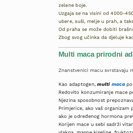
zelene boje.
Uzgaja se na visini od 4000-450
ubere, suši, melje u prah, a t
Od praha se može dobiti brašno, 
Zbog svog učinka da djeluje kao
Multi maca prirodni a
Znanstvenici macu svrstavaju
Kao adaptogen,
multi
maca
po
Redovito konzumiranje mace po
Njezina sposobnost prepoznavan
Primjerice, ako vaš organizam
ako je određenog hormona pre
Korijen mace u sebi sadrži vita
vlakna, masne kiseline, fruktozu, 