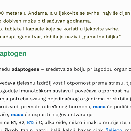
0 metara u Andama, a u ljekovite se svrhe najviše cijeni 
ako dobiven može biti sačuvan godinama.
tablete i kapsule koje se koristi u ljekovite svrhe.
 adaptogena tvar, dobila je naziv i „pametna biljka.“
daptogen
 među
adaptogene
– sredstva za bolju prilagodbu organi
većava tjelesnu izdržljivost i otpornost prema stresu, tje
goduje imunološkom sustavu i povećava otpornost na t
ja potreba svakog pojedinačnog organizma priskrbila j
 proizvodi premalo određenog hormona,
maca
će podići 
više,
maca
će usporiti njegovo stvaranje.
mine B1, B2,
B12
i C, alkaloide, mikro i makro nutrijente, 
škrob, tanin, natrij, kalij, kalcij, bakar, cink,
željezo
, ma