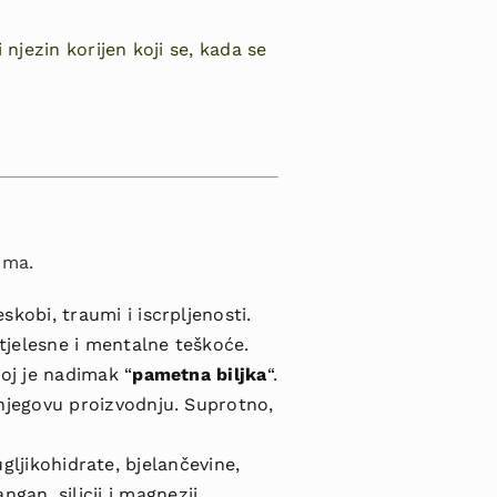
njezin korijen koji se, kada se
zma.
skobi, traumi i iscrpljenosti.
jelesne i mentalne teškoće.
oj je nadimak “
pametna biljka
“.
njegovu proizvodnju. Suprotno,
ugljikohidrate, bjelančevine,
ngan, silicij i magnezij.