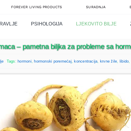
FOREVER LIVING PRODUCTS
SURADNJA
RAVLJE
PSIHOLOGIJA
LJEKOVITO BILJE
 maca – pametna biljka za probleme sa hor
lje
Tags:
hormoni
,
hormonski poremećaj
,
koncentracija
,
krvne žile
,
libido