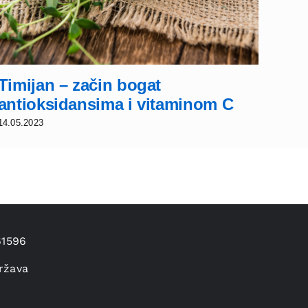
Timijan – začin bogat
Ruž
antioksidansima i vitaminom C
zač
14.05.2023
13.05.
61596
ržava