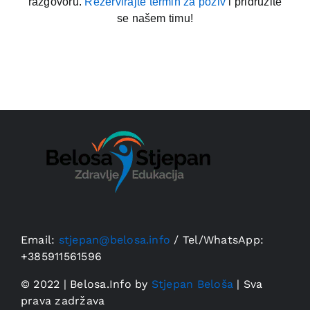
razgovoru.
Rezervirajte termin za poziv
i pridružite
se našem timu!
Email:
stjepan@belosa.info
/
Tel/WhatsApp:
+385911561596
© 2022 | Belosa.Info by
Stjepan Beloša
| Sva
prava zadržava