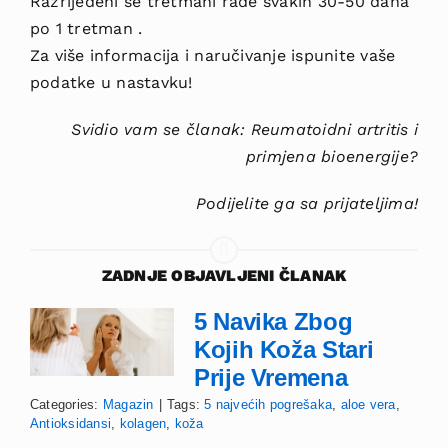
Razrijeđeni se tretmani
rade svakih 30-50 dana
po
1 tretman
.
Za više informacija i naručivanje ispunite vaše
podatke u nastavku!
Svidio vam se članak: Reumatoidni artritis i
primjena bioenergije?
Podijelite ga sa prijateljima!
ZADNJE OBJAVLJENI ČLANAK
5 Navika Zbog
Kojih Koža Stari
Prije Vremena
Categories:
Magazin
|
Tags:
5 najvećih pogrešaka
,
aloe vera
,
Antioksidansi
,
kolagen
,
koža