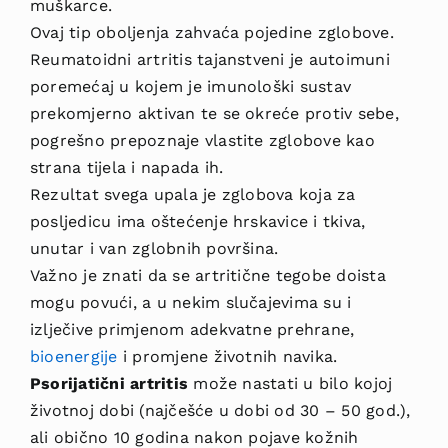
muškarce.
Ovaj tip oboljenja zahvaća pojedine zglobove.
Reumatoidni artritis tajanstveni je autoimuni
poremećaj u kojem je imunološki sustav
prekomjerno aktivan te se okreće protiv sebe,
pogrešno prepoznaje vlastite zglobove kao
strana tijela i napada ih.
Rezultat svega upala je zglobova koja za
posljedicu ima oštećenje hrskavice i tkiva,
unutar i van zglobnih površina.
Važno je znati da se artritične tegobe doista
mogu povući, a u nekim slučajevima su i
izlječive primjenom adekvatne prehrane,
bioe
nergije
i promjene životnih navika.
Psorijatični artritis
može nastati u bilo kojoj
životnoj dobi (najčešće u dobi od 30 – 50 god.),
ali obično 10 godina nakon pojave kožnih