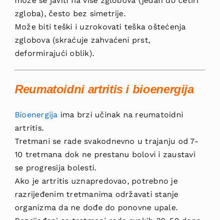
može se javiti na više zglobova (jedan do četiri
zgloba), često bez simetrije.
Može biti teški i uzrokovati teška oštećenja
zglobova (skraćuje zahvaćeni prst,
deformirajući oblik).
Reumatoidni artritis
i bioenergija
Bioen
ergija
ima brzi učinak na reumatoidni
artritis.
Tretmani se rade svakodnevno u trajanju od 7-
10 tretmana dok ne prestanu bolovi i zaustavi
se progresija bolesti.
Ako je artritis uznapredovao, potrebno je
razrijeđenim tretmanima održavati stanje
organizma da ne dođe do ponovne upale.