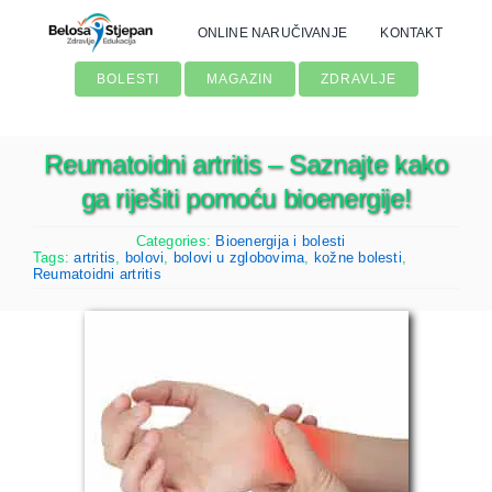
Skip
ONLINE NARUČIVANJE
KONTAKT
to
content
BOLESTI
MAGAZIN
ZDRAVLJE
Reumatoidni artritis – Saznajte kako
ga riješiti pomoću bioenergije!
Categories:
Bioenergija i bolesti
Tags:
artritis
,
bolovi
,
bolovi u zglobovima
,
kožne bolesti
,
Reumatoidni artritis