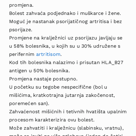
promjena.
Bolest zahvaća podjednako i muškarce i žene.
Moguć je nastanak psorijatičnog artritisa i bez
psorijaze.
Promjene na kralježnici uz psorijazu javljaju se
u 58% bolesnika, u kojih su u 30% udružene s
perifernim
artritisom
.
Kod tih bolesnika nalazimo i prisutan HLA_B27
antigen u 50% bolesnika.
Promjena nastaje postupno.
U početku su tegobe nespecifične (bol u
mišićima, kratkotrajna jutarnja zakočenost,
poremećen san).
Zahvaćenost mišićnih i tetivnih hvatišta upalnim
procesom karakterizira ovu bolest.
Može zahvatiti i kralježnicu (slabinsku, vratnu),