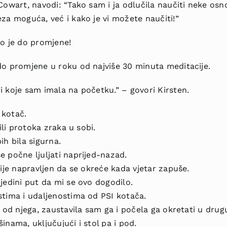
 Cowart, navodi: “Tako sam i ja odlučila naučiti neke o
za moguća, već i kako je vi možete naučiti!”
lo je do promjene!
do promjene u roku od najviše 30 minuta meditacije.
i koje sam imala na početku.” – govori Kirsten.
 kotač.
ili protoka zraka u sobi.
ih bila sigurna.
 počne ljuljati naprijed-nazad.
nije napravljen da se okreće kada vjetar zapuše.
jedini put da mi se ovo dogodilo.
stima i udaljenostima od PSI kotača.
i od njega, zaustavila sam ga i počela ga okretati u drug
inama, uključujući i stol pa i pod.