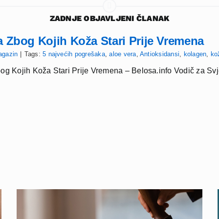
ZADNJE OBJAVLJENI ČLANAK
a Zbog Kojih Koža Stari Prije Vremena
agazin
|
Tags:
5 najvećih pogrešaka
,
aloe vera
,
Antioksidansi
,
kolagen
,
ko
og Kojih Koža Stari Prije Vremena – Belosa.info Vodič za Sv