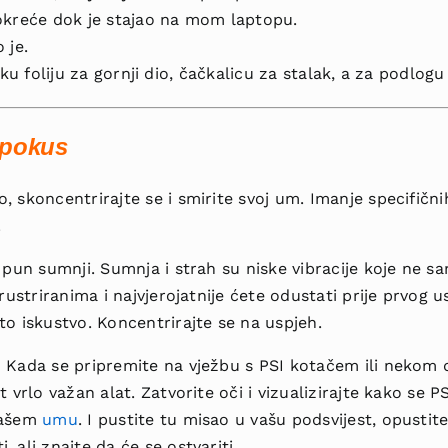
okreće dok je stajao na mom laptopu.
 je.
nku foliju za gornji dio, čačkalicu za stalak, a za podlog
 pokus
, skoncentrirajte se i smirite svoj um. Imanje specifičn
.
t pun sumnji. Sumnja i strah su niske vibracije koje ne s
frustriranima i najvjerojatnije ćete odustati prije prvog 
to iskustvo. Koncentrirajte se na uspjeh.
–
Kada se pripremite na vježbu s PSI kotačem ili nekom
t vrlo važan alat. Zatvorite oči i vizualizirajte kako se 
vašem
umu
. I pustite tu misao u vašu podsvijest, opusti
 ali znajte da će se ostvariti.