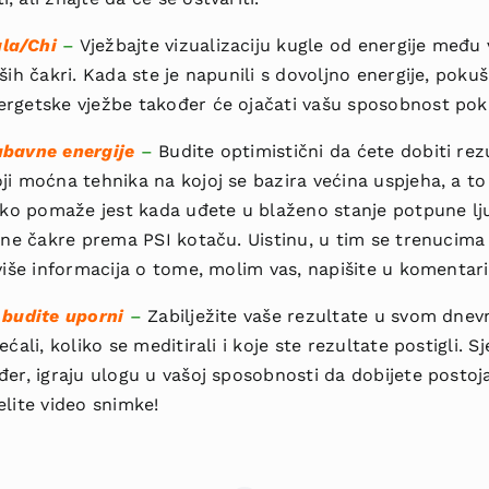
la/Chi
–
Vježbajte vizualizaciju kugle od energije među 
ših čakri. Kada ste je napunili s dovoljno energije, pokuša
ergetske vježbe također će ojačati vašu sposobnost pokr
ubavne energije
–
Budite optimistični da ćete dobiti rez
i moćna tehnika na kojoj se bazira većina uspjeha, a to j
ako pomaže jest kada uđete u blaženo stanje potpune lju
čane čakre prema PSI kotaču. Uistinu, u tim se trenucima 
 više informacija o tome, molim vas, napišite u komentar
 budite uporni
–
Zabilježite vaše rezultate u svom dnevn
ećali, koliko se meditirali i koje ste rezultate postigli. S
đer, igraju ulogu u vašoj sposobnosti da dobijete postoja
elite video snimke!