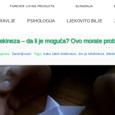
FOREVER LIVING PRODUCTS
SURADNJA
RAVLJE
PSIHOLOGIJA
LJEKOVITO BILJE
lekineza – da li je moguća? Ovo morate proba
gories:
Zanimljivosti
Tags:
kako rabiti telekinezu
,
što je telekineza
,
telek