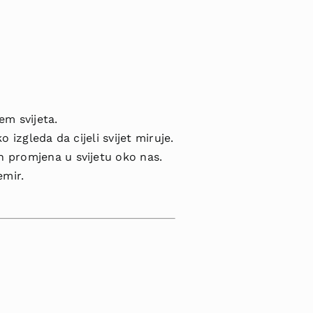
em svijeta.
 izgleda da cijeli svijet miruje.
h promjena u svijetu oko nas.
emir.