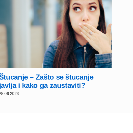
Štucanje – Zašto se štucanje
Par
javlja i kako ga zaustaviti?
spa
28.06.2023
28.05.