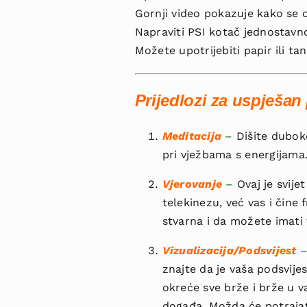
Gornji video pokazuje kako se 
Napraviti PSI kotač jednostavno
Možete upotrijebiti papir ili ta
Prijedlozi za uspješan
Meditacija
–
Dišite duboko
pri vježbama s energijama
Vjerovanje
–
Ovaj je svije
telekinezu, već vas i čine 
stvarna i da možete imati 
Vizualizacija/Podsvijest
znajte da je vaša podsvijes
okreće sve brže i brže u 
događa. Možda će potrajati,