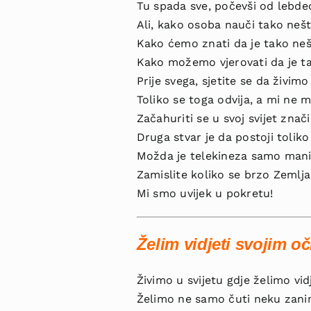
Tu spada sve, počevši od lebdeć
Ali, kako osoba nauči tako neš
Kako ćemo znati da je tako neš
Kako možemo vjerovati da je 
Prije svega, sjetite se da živi
Toliko se toga odvija, a mi ne 
Začahuriti se u svoj svijet zna
Druga stvar je da postoji toliko
Možda je telekineza samo manipu
Zamislite koliko se brzo Zemlj
Mi smo uvijek u pokretu!
Želim vidjeti svojim o
Živimo u svijetu gdje želimo vidj
Želimo ne samo čuti neku zaniml