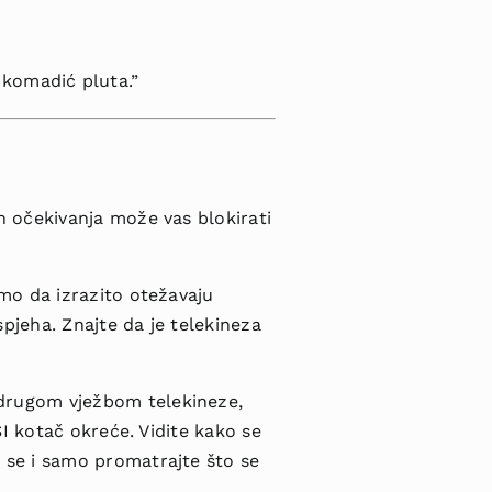
u komadić pluta.”
ih očekivanja može vas blokirati
amo da izrazito otežavaju
uspjeha. Znajte da je telekineza
 drugom vježbom telekineze,
PSI kotač okreće. Vidite kako se
te se i samo promatrajte što se