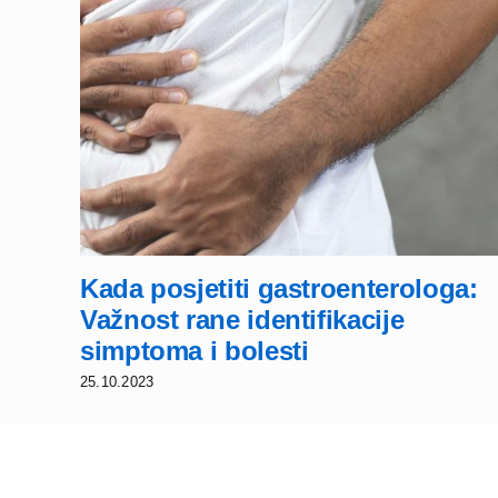
Kada posjetiti gastroenterologa:
Važnost rane identifikacije
simptoma i bolesti
25.10.2023