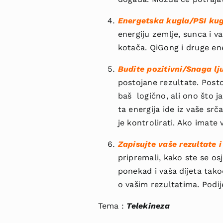
Energetska kugla/PSI kug
energiju zemlje, sunca i va
kotača. QiGong i druge en
Budite pozitivni/Snaga lj
postojane rezultate. Postoj
baš logično, ali ono što j
ta energija ide iz vaše sr
je kontrolirati. Ako imate
Zapisujte vaše rezultate i
pripremali, kako ste se osj
ponekad i vaša dijeta tako
o vašim rezultatima. Podij
Tema :
T
elekineza