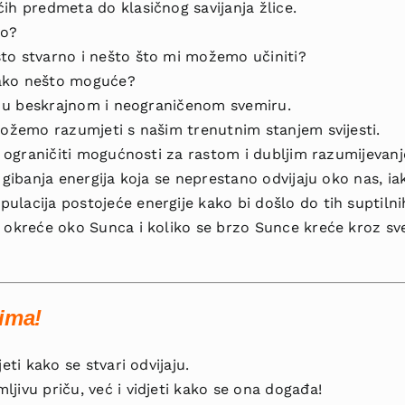
ih predmeta do klasičnog savijanja žlice.
to?
to stvarno i nešto što mi možemo učiniti?
tako nešto moguće?
mo u beskrajnom i neograničenom svemiru.
možemo razumjeti s našim trenutnim stanjem svijesti.
či ograničiti mogućnosti za rastom i dubljim razumijevanj
 gibanja energija koja se neprestano odvijaju oko nas, iako
lacija postojeće energije kako bi došlo do tih suptilni
a okreće oko Sunca i koliko se brzo Sunce kreće kroz sv
čima!
eti kako se stvari odvijaju.
jivu priču, već i vidjeti kako se ona događa!