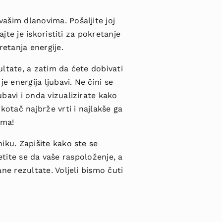
vašim dlanovima. Pošaljite joj
jte je iskoristiti za pokretanje
etanja energije.
ultate, a zatim da ćete dobivati
e energija ljubavi. Ne čini se
bavi i onda vizualizirate kako
kotač najbrže vrti i najlakše ga
ima!
iku. Zapišite kako ste se
jetite se da vaše raspoloženje, a
ne rezultate. Voljeli bismo čuti