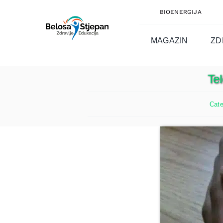
Skip
BIOENERGIJA
to
content
MAGAZIN
ZD
Te
Cate