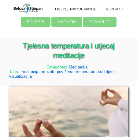
Skip
ONLINE NARUČIVANJE
KONTAKT
to
content
BOLESTI
MAGAZIN
ZDRAVLJE
Tjelesna temperatura i utjecaj
meditacije
Categories:
Meditacija
Tags:
meditacija
,
mozak
,
povišena temperatura kod djece
,
vizualizacija