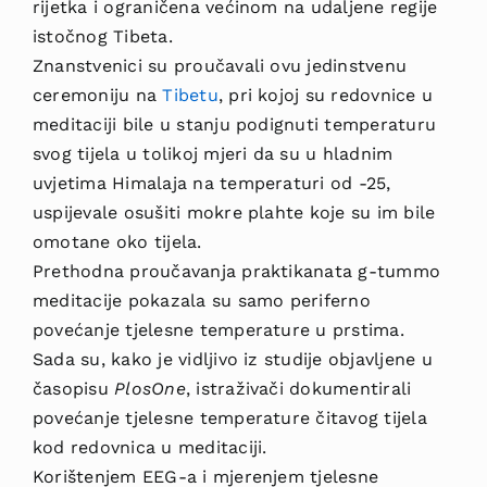
rijetka i ograničena većinom na udaljene regije
istočnog Tibeta.
Znanstvenici su proučavali ovu jedinstvenu
ceremoniju na
Tibetu
, pri kojoj su redovnice u
meditaciji bile u stanju podignuti temperaturu
svog tijela u tolikoj mjeri da su u hladnim
uvjetima Himalaja na temperaturi od -25,
uspijevale osušiti mokre plahte koje su im bile
omotane oko tijela.
Prethodna proučavanja praktikanata g-tummo
meditacije pokazala su samo periferno
povećanje tjelesne temperature u prstima.
Sada su, kako je vidljivo iz studije objavljene u
časopisu
PlosOne
, istraživači dokumentirali
povećanje tjelesne temperature čitavog tijela
kod redovnica u meditaciji.
Korištenjem EEG-a i mjerenjem tjelesne