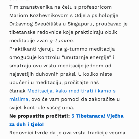
Tim znanstvenika na čelu s profesoricom
Mariom Kozhevnikovom s Odjela psihologije
Državnog Sveučilišta u Singapuru, proučavao je
tibetanske redovnice koje prakticiraju oblik
meditacije zvan
g-tummo
.
Praktikanti vjeruju da g-tummo meditacija
omogućuje kontrolu “unutarnje energije” i
smatraju ovu vrstu meditacije jednom od
najsvetijih duhovnih praksi. U koliko niste
upućeni u meditaciju, pročitajte naš
članak
Meditacija, kako meditirati i kamo s
mislima,
ovo će vam pomoći da zakoračite u
svijet kontrole vašeg uma.
Ne propustite pročitati:
5 Tibetanaca! Vježba
za duh i tjelo!
Redovnici tvrde da je ova vrsta tradicije veoma