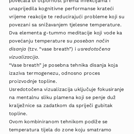
povećala bi otpornost prema infekcijama i
unaprijedila kognitivne performanse krateći
vrijeme reakcije te reducirajući probleme koji su
povezani sa snižavanjem tjelesne temperature.
Dva elementa g-tummo meditacije koji vode ka
povećanju temperature su
poseban način
disanja
(tzv. “vase breath”) i
usredotočena
vizualizacija
.
“Vase breath” je posebna tehnika disanja koja
izaziva termogenezu, odnosno proces
proizvodnje topline.
Usredotočena vizualizacija uključuje fokusiranje
na mentalnu sliku plamena koji se penje duž
kralježnice sa zadatkom da spriječi gubitak
topline.
Ovom kombiniranom tehnikom podiže se
temperatura tijela do zone koju smatramo