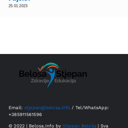
25.01.2023
Email:
stjepan@belosa.info
/
Tel/WhatsApp:
+385911561596
© 2022 | Belosa.Info by
Stjepan Beloša
| Sva