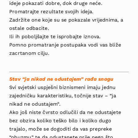
ideje pokazati dobre, dok druge neće.
Promatrajte rezultate svojih ideja.
Zadržite one koje su se pokazale vrijednima, a
ostale odbacite.
Ili ih poboljšajte te isprobajte iznova.
Pomno promatranje postupaka vodi vas bliže
zacrtanom cilju.
Stav “ja nikad ne odustajem” rađa snagu
Svi svjetski uspješni biznismeni imaju jednu
zajedničku karakteristiku, točnije stav – “ja
nikad ne odustajem“.
Ako još niste čvrsto odlučili da ne odustajete
bez obzira koliko teško bilo i koliko dugo
trajalo, može se dogoditi da vas prepreke
“obuzmu” te da odustanete prije nego što