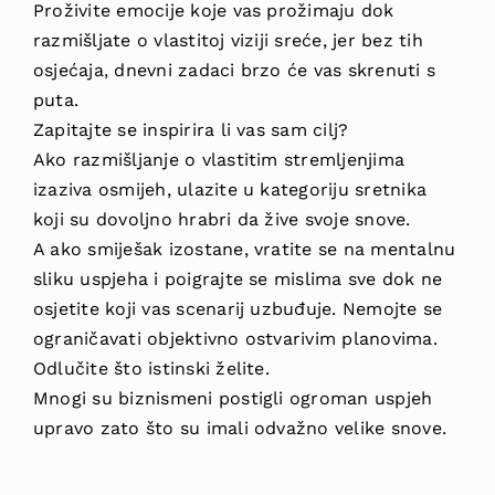
Proživite emocije koje vas prožimaju dok
razmišljate o vlastitoj viziji sreće, jer bez tih
osjećaja, dnevni zadaci brzo će vas skrenuti s
puta.
Zapitajte se inspirira li vas sam cilj?
Ako razmišljanje o vlastitim stremljenjima
izaziva osmijeh, ulazite u kategoriju sretnika
koji su dovoljno hrabri da žive svoje snove.
A ako smiješak izostane, vratite se na mentalnu
sliku uspjeha i poigrajte se mislima sve dok ne
osjetite koji vas scenarij uzbuđuje. Nemojte se
ograničavati objektivno ostvarivim planovima.
Odlučite što istinski želite.
Mnogi su biznismeni postigli ogroman uspjeh
upravo zato što su imali odvažno velike snove.