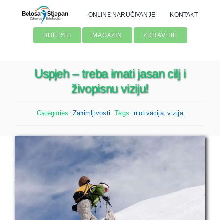
Skip
ONLINE NARUČIVANJE
KONTAKT
to
content
BOLESTI
MAGAZIN
ZDRAVLJE
Uspjeh – treba imati jasan cilj i
živopisnu viziju!
Categories:
Zanimljivosti
Tags:
motivacija
,
vizija