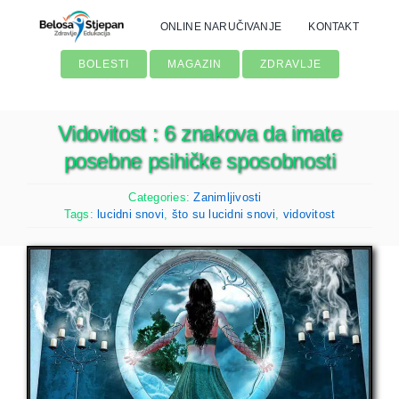
Skip
ONLINE NARUČIVANJE
KONTAKT
to
content
BOLESTI
MAGAZIN
ZDRAVLJE
Vidovitost : 6 znakova da imate
posebne psihičke sposobnosti
Categories:
Zanimljivosti
Tags:
lucidni snovi
,
što su lucidni snovi
,
vidovitost