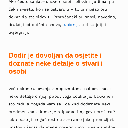
Ako često sanjate snove o sebi i bliskim ljudima, pa
čak i svijetu, koji se ostvaruju – to bi mogao biti
dokaz da ste vidoviti. Proročanski su snovi, navodno,
drukčiji od običnih snova,
lucidnij
su detaljniji i
uvjerljiviji.
Dodir je dovoljan da osjetite i
doznate neke detalje o stvari i
osobi
Već nakon rukovanja s nepoznatom osobom znate
neke detalje o njoj, poput toga odakle je, kakva je i
što radi, a događa vam se i da kad dodirnete neki
predmet znate kome je pripadao i njegovu prošlost?
Iako postoji mogućnost da ste samo jako pronicljivi,
postoji i šansa da imate posebnu moć izvanosjetilne