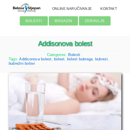
Skip
ONLINE NARUČIVANJE
KONTAKT
to
content
BOLESTI
MAGAZIN
ZDRAVLJE
Addisonova bolest
Categories:
Bolesti
Tags:
Addisonova bolest
,
bolest
,
bolest bubrega
,
bubrezi
,
bubrežni bolovi