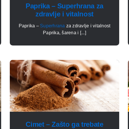
Paprika – Superhrana za
zdravlje i vitalnost
Paprika –
Superhrana
za zdravlje i vitalnost
Paprika, šarena i [...]
Cimet – Zašto ga trebate