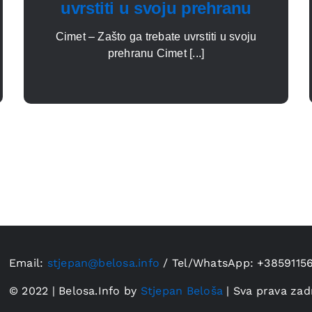
uvrstiti u svoju prehranu
Cimet – Zašto ga trebate uvrstiti u svoju
prehranu Cimet [...]
Email:
stjepan@belosa.info
/
Tel/WhatsApp: +3859115
© 2022 | Belosa.Info by
Stjepan Beloša
| Sva prava zad