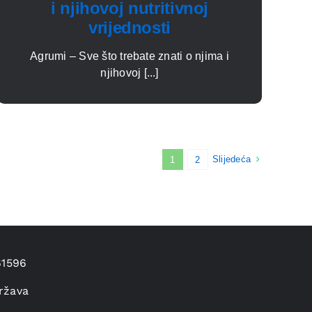
i njihovoj nutritivnoj
vrijednosti
Agrumi – Sve što trebate znati o njima i
njihovoj [...]
Slijedeća
1
2
61596
ržava