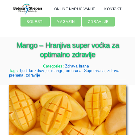
Skip
ONLINE NARUČIVANJE
KONTAKT
to
content
BOLESTI
MAGAZIN
ZDRAVLJE
Mango – Hranjiva super voćka za
optimalno zdravlje
Categories:
Zdrava hrana
Tags:
ljudsko zdravlje
,
mango
,
prehrana
,
Superhrana
,
zdrava
prehana
,
zdravlje