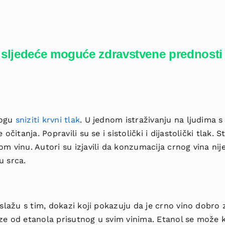
li sljedeće moguće zdravstvene prednost
mogu
sniziti krvni tlak
. U jednom istraživanju na ljudima 
 očitanja. Popravili su se i sistolički i dijastolički tlak. S
om vinu. Autori su izjavili da konzumacija crnog vina nij
u srca.
 slažu s tim, dokazi koji pokazuju da je crno vino dobro 
aze od etanola prisutnog u svim vinima. Etanol se može k