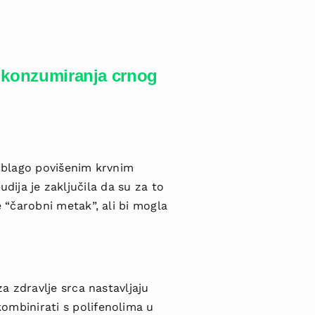
i konzumiranja crnog
s blago povišenim krvnim
tudija je zaključila da su za to
e “čarobni metak”, ali bi mogla
za zdravlje srca nastavljaju
ombinirati s polifenolima u