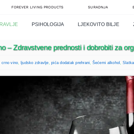
FOREVER LIVING PRODUCTS
SURADNJA
RAVLJE
PSIHOLOGIJA
LJEKOVITO BILJE
no – Zdravstvene prednosti i dobrobiti za or
:
crno vino
,
ljudsko zdravlje
,
pića dodatak prehrani
,
Šećerni alkohol
,
Slatka