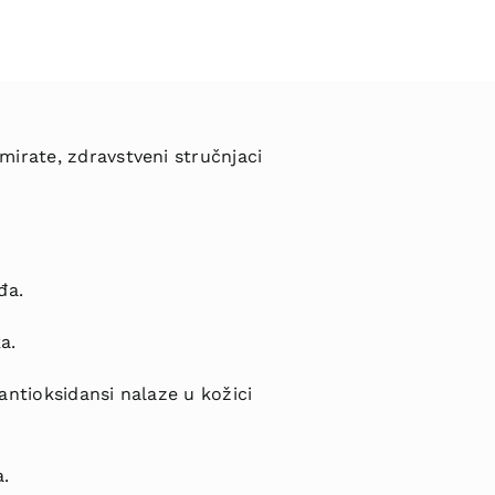
mirate, zdravstveni stručnjaci
đa.
a.
antioksidansi nalaze u kožici
a.