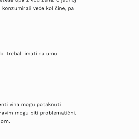
u konzumirali veće količine, pa
bi trebali imati na umu
enti vina mogu potaknuti
 zdravim mogu biti problematični.
tmom.