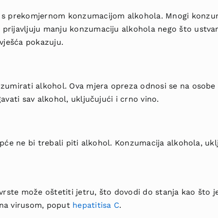
m s prekomjernom konzumacijom alkohola. Mnogi konzum
prijavljuju manju konzumaciju alkohola nego što ustvari
zvješća pokazuju.
nzumirati alkohol. Ova mjera opreza odnosi se na osobe 
avati sav alkohol, uključujući i crno vino.
opće ne bi trebali piti alkohol. Konzumacija alkohola, uk
 vrste može oštetiti jetru, što dovodi do stanja kao što 
ana virusom, poput
hepatitisa C
.