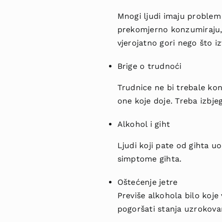
Mnogi ljudi imaju proble
prekomjerno konzumiraju, 
vjerojatno gori nego što i
Brige o trudnoći
Trudnice ne bi trebale ko
one koje doje. Treba izbjeg
Alkohol i giht
Ljudi koji pate od gihta u
simptome gihta.
Oštećenje jetre
Previše alkohola bilo koje
pogoršati stanja uzrokov