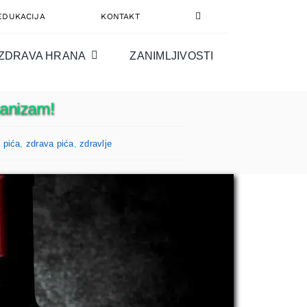
EDUKACIJA
KONTAKT
ZDRAVA HRANA
ZANIMLJIVOSTI
ganizam!
 pića
,
zdrava pića
,
zdravlje