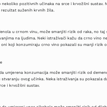
 nekoliko pozitivnih učinaka na srce i krvožilni sustav. N
rezultat suženih krvnih žila.
fenola u crnom vinu, može smanjiti rizik od raka, no taj
živanjima na ljudima. Neki istraživači kažu da crno vino n
, oni koji konzumiraju crno vino pokazali su manji rizik 
je
da umjerena konzumacija može smanjiti rizik od demencij
 u stvaranju ovog učinka. Neka istraživanja su pokazala
ce i krvožilni sustav.
 da umjereni unos alkohola može smanjiti rizik od dijab