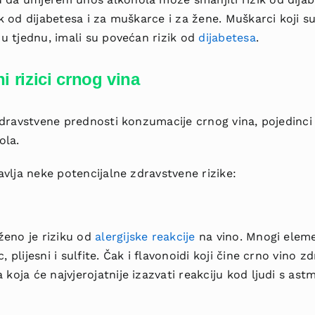
zik od dijabetesa i za muškarce i za žene. Muškarci koji s
a u tjednu, imali su povećan rizik od
dijabetesa
.
i rizici crnog vina
dravstvene prednosti konzumacije crnog vina, pojedinci 
ola.
vlja neke potencijalne zdravstvene rizike:
ženo je riziku od
alergijske reakcije
na vino. Mnogi elem
c, plijesni i sulfite. Čak i flavonoidi koji čine crno vino
 koja će najvjerojatnije izazvati reakciju kod ljudi s as