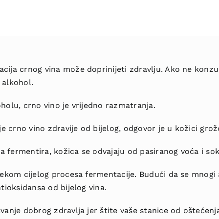
cija crnog vina može doprinijeti zdravlju. Ako ne konzu
 alkohol.
holu, crno vino je vrijedno razmatranja.
je crno vino zdravije od bijelog, odgovor je u kožici grož
na fermentira, kožica se odvajaju od pasiranog voća i sok
jekom cijelog procesa fermentacije. Budući da se mnogi 
tioksidansa od bijelog vina.
anje dobrog zdravlja jer štite vaše stanice od oštećenj