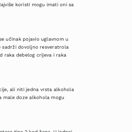
ajviše koristi mogu imati oni sa
 se učinak pojavio uglavnom u
e sadrži dovoljno resveratrola
od raka debelog crijeva i raka
e, ali niti jedna vrsta alkohola
 da male doze alkohola mogu
etesa tipa 2 kod žena. U jednoj