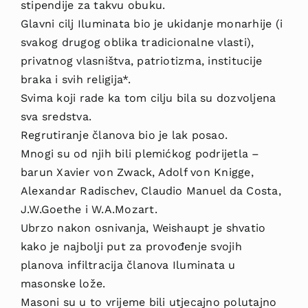
stipendije za takvu obuku.
Glavni cilj Iluminata bio je ukidanje monarhije (i
svakog drugog oblika tradicionalne vlasti),
privatnog vlasništva, patriotizma, institucije
braka i svih religija*.
Svima koji rade ka tom cilju bila su dozvoljena
sva sredstva.
Regrutiranje članova bio je lak posao.
Mnogi su od njih bili plemićkog podrijetla –
barun Xavier von Zwack, Adolf von Knigge,
Alexandar Radischev, Claudio Manuel da Costa,
J.W.Goethe i W.A.Mozart.
Ubrzo nakon osnivanja, Weishaupt je shvatio
kako je najbolji put za provođenje svojih
planova infiltracija članova Iluminata u
masonske lože.
Masoni su u to vrijeme bili utjecajno polutajno