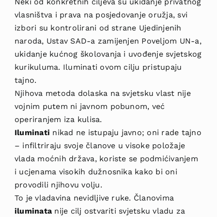
Neki od konkretnih ciljeva su ukidanje privatnog
vlasništva i prava na posjedovanje oružja, svi
izbori su kontrolirani od strane Ujedinjenih
naroda, Ustav SAD-a zamijenjen Poveljom UN-a,
ukidanje kućnog školovanja i uvođenje svjetskog
kurikuluma. Iluminati ovom cilju pristupaju
tajno.
Njihova metoda dolaska na svjetsku vlast nije
vojnim putem ni javnom pobunom, već
operiranjem iza kulisa.
Iluminati
nikad ne istupaju javno; oni rade tajno
– infiltriraju svoje članove u visoke položaje
vlada moćnih država, koriste se podmićivanjem
i ucjenama visokih dužnosnika kako bi oni
provodili njihovu volju.
To je vladavina nevidljive ruke. Članovima
iluminata
nije cilj ostvariti svjetsku vladu za