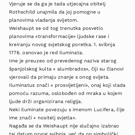
Vjeruje se da ga je tada utjecajna obitelj
Rothschild unajmila da joj pomogne u
planovima vladanja svijetom.
Weishaupt se od tog trenutka posvetio
planovima «transformacije» ljudske rase i
kreiranju novog svjetskog poretka. 1. svibnja
1776. osnovao je red iluminata.
Ime je preuzeo od prevedenog naziva starog
španjolskog kulta « alumbrados», čiji su članovi
vjerovali da primaju znanje s onog svijeta.
Iluminatus znači « prosvijetljeni», onaj koji vlada
pomoću razuma, oslobođen od mraka u kojem
ljude drži organizirana religija.
Neki iluminate povezuju s imenom Lucifera, čije
ime znači « nositelj svjetla».
Nagađa se da Weishaupt nije slučajno izabrao
taj datum prvog svibnja, već da on simbolički