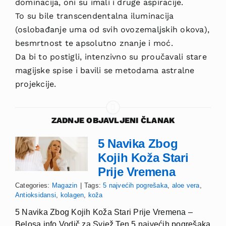
dominacija, oni su imali i druge aspiracije.
To su bile transcendentalna iluminacija
(oslobađanje uma od svih ovozemaljskih okova),
besmrtnost te apsolutno znanje i moć.
Da bi to postigli, intenzivno su proučavali stare
magijske spise i bavili se metodama astralne
projekcije.
ZADNJE OBJAVLJENI ČLANAK
5 Navika Zbog
Kojih Koža Stari
Prije Vremena
Categories:
Magazin
|
Tags:
5 najvećih pogrešaka
,
aloe vera
,
Antioksidansi
,
kolagen
,
koža
5 Navika Zbog Kojih Koža Stari Prije Vremena –
Belosa.info Vodič za Svjež Ten 5 najvećih pogrešaka