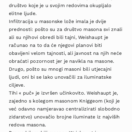
društvo koje je u svojim redovima okupljalo
elitne ljude.
Infiltracija u masonske lože imala je dvije
prednosti: pošto su za društvo masona svi znali
ali su njihovi obredi bili tajni, Weishaupt je
računao na to da će njegovi planovi biti
obavijeni velom tajnosti, ali javnost na njih neće
obraćati pozornost jer je navikla na masone.
Drugo, pošto su mnogi masoni bili utjecajni
ljudi, oni bi se lako unovačili za iluminatske
ciljeve.
Tihi « puč» je izvršen učinkovito. Weishaupt je,
zajedno s kolegom masonom Kniggeom (koji je
već odavno namjeravao centralizirati slobodno
zidarstvo) unovačio brojne iluminate iz najviših
redova masona.