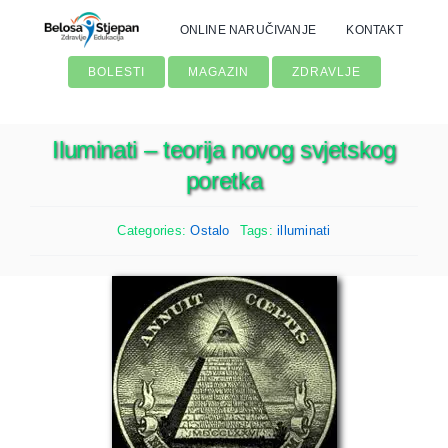
Skip
ONLINE NARUČIVANJE
KONTAKT
to
content
BOLESTI
MAGAZIN
ZDRAVLJE
Iluminati – teorija novog svjetskog
poretka
Categories:
Ostalo
Tags:
illuminati