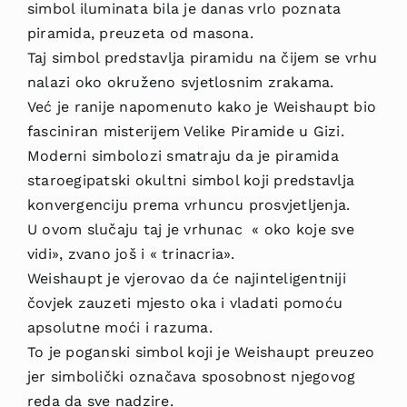
simbol iluminata bila je danas vrlo poznata
piramida, preuzeta od masona.
Taj simbol predstavlja piramidu na čijem se vrhu
nalazi oko okruženo svjetlosnim zrakama.
Već je ranije napomenuto kako je Weishaupt bio
fasciniran misterijem Velike Piramide u Gizi.
Moderni simbolozi smatraju da je piramida
staroegipatski okultni simbol koji predstavlja
konvergenciju prema vrhuncu prosvjetljenja.
U ovom slučaju taj je vrhunac « oko koje sve
vidi», zvano još i « trinacria».
Weishaupt je vjerovao da će najinteligentniji
čovjek zauzeti mjesto oka i vladati pomoću
apsolutne moći i razuma.
To je poganski simbol koji je Weishaupt preuzeo
jer simbolički označava sposobnost njegovog
reda da sve nadzire.