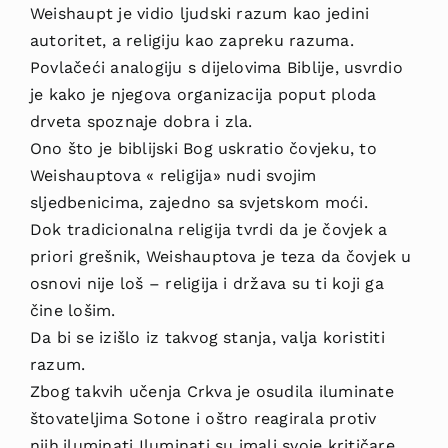
Weishaupt je vidio ljudski razum kao jedini
autoritet, a religiju kao zapreku razuma.
Povlačeći analogiju s dijelovima Biblije, usvrdio
je kako je njegova organizacija poput ploda
drveta spoznaje dobra i zla.
Ono što je biblijski Bog uskratio čovjeku, to
Weishauptova « religija» nudi svojim
sljedbenicima, zajedno sa svjetskom moći.
Dok tradicionalna religija tvrdi da je čovjek a
priori grešnik, Weishauptova je teza da čovjek u
osnovi nije loš – religija i država su ti koji ga
čine lošim.
Da bi se izišlo iz takvog stanja, valja koristiti
razum.
Zbog takvih učenja Crkva je osudila iluminate
štovateljima Sotone i oštro reagirala protiv
njih.iluminati Iluminati su imali svoje kritičare