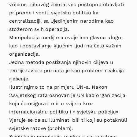
vrijeme njihovog života, već postupno obavljati
pripreme i voditi svjetsku politiku ka
centralizaciji, sa Ujedinjenim narodima kao
stožerom svih operacija.
Manipulacija medijima ovdje ima glavnu ulogu,
kao i postavljanje ključnih ljudi na čelo važnih
organizacija.
Jedna metoda postizanja njihovih ciljeva u
teoriji zavjere poznata je kao problem-reakcija-
rješenje.
Ilustrirajmo to na primjeru UN-a. Nakon
2.svjetskog rata osnovan je UN kao organizacija
koja će osigurati mir u svijetu kroz
internacionalnu politiku i « svjetsku policiju».
Vjeruje se da su iluminati bili ti koji su potaknuli
svjetske ratove (problem).
Svjetska je populacija reagirala na te ratove