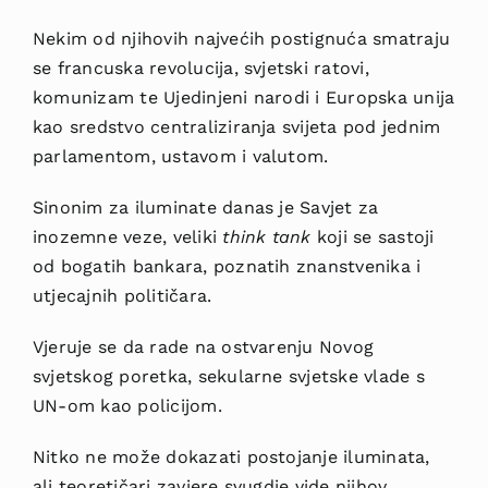
Nekim od njihovih najvećih postignuća smatraju
se francuska revolucija, svjetski ratovi,
komunizam te Ujedinjeni narodi i Europska unija
kao sredstvo centraliziranja svijeta pod jednim
parlamentom, ustavom i valutom.
Sinonim za iluminate danas je Savjet za
inozemne veze, veliki
think tank
koji se sastoji
od bogatih bankara, poznatih znanstvenika i
utjecajnih političara.
Vjeruje se da rade na ostvarenju Novog
svjetskog poretka, sekularne svjetske vlade s
UN-om kao policijom.
Nitko ne može dokazati postojanje iluminata,
ali teoretičari zavjere svugdje vide njihov