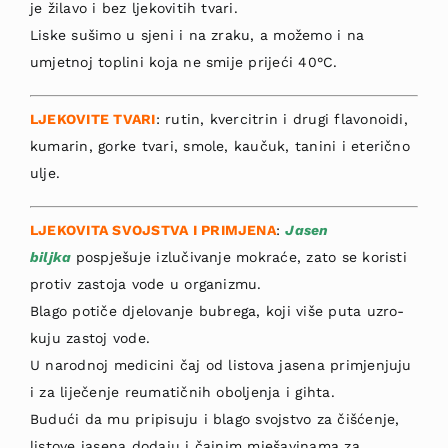
je ži­lavo i bez ljekovitih tvari.
Liske sušimo u sjeni i na zraku, a možemo i na
umjetnoj toplini koja ne smije prijeći 40°C.
LJEKOVITE TVARI
: rutin, kvercitrin i drugi flavo­noidi,
kumarin, gorke tvari, smole, kaučuk, tanini i eterično
ulje.
LJEKOVITA SVOJSTVA I PRIMJENA
:
Jasen
biljka
pospješuje izlučivanje mokraće, zato se koristi
protiv zastoja vode u organizmu.
Blago potiče djelovanje bubrega, koji više puta uzro­
kuju zastoj vode.
U narodnoj medicini čaj od listova jasena primjenjuju
i za liječenje reuma­tičnih oboljenja i gihta.
Budući da mu pripisuju i blago svojstvo za čišćenje,
listove jasena dodaju i čajnim mješavinama za