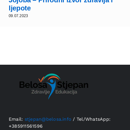
ljepote
09.07.2023
Email:
stjepan@belosa.info
/
Tel/WhatsApp:
+385911561596