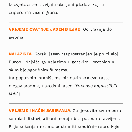
I
z cvjetova se razvijaju okriljeni plodovi koji u
čupercima vise s grana.
VRIJEME CVAT­NJE JASEN BILJKE
: Od travnja do
svibnja.
NALAZIŠTA
:
Gorski jasen rasprostranjen je po cijeloj
Euro­pi. Najviše ga nalazimo u gorskim i pretplanin­
skim bjelogoričnim šumama.
Na poplavnim staništima nizinskih krajeva raste
njegov srod­nik, uskolisni jasen (
Fraxinus angustifolia
Vahl
.).
VRIJEME I NAČIN SABIRANJA
: Za ljekovite svrhe beru
se mladi listovi, ali oni moraju biti potpuno razvijeni.
Prije sušenja moramo odstraniti središnje rebro koje