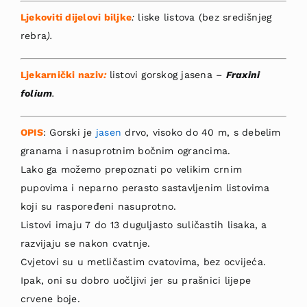
Ljekoviti dijelovi biljke
:
liske listova (bez sredi­šnjeg
rebra
).
Ljekarnički naziv
:
listovi gorskog jasena
–
Fra­xini
folium
.
OPIS
: Gorski je
jasen
drvo, visoko do 40 m, s debelim
granama i nasuprotnim bočnim ogran­cima.
Lako ga možemo prepoznati po velikim crnim
pupovima i neparno perasto sastavljenim listovima
koji su raspoređeni nasuprotno.
Li­stovi imaju 7 do 13 duguljasto suličastih lisaka, a
razvijaju se nakon cvatnje.
Cvjetovi su u metličastim cvatovima, bez ocvijeća.
I
pak, oni su dobro uočljivi jer su prašnici lijepe
crvene boje.