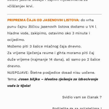
»čišćenje« krvi.
PRIPREMA ČAJA OD JASENOVIH LISTOVA
: do vrha
punu čajnu žličicu jasenovih listova dodamo u 1/4 l
hladne vode, zakipimo, osta­vimo oko 3 minute i
ocijedimo.
Možemo piti 3 šalice mlačnog čaja dnevno.
Za vrijeme liječe­nja reume i gihta moramo piti čaj
duže vrijeme (najmanje 14 dana), ali samo po 2 šalice
dnevno.
NUSPOJAVE: Štetne posljedice dosad nisu uoče­ne.
Tema:
Jasen biljka – idealno rješenje za izbacivanje
vode iz tijela!
Svidio vam se članak ?
Podijelite ga sa prijateljima !