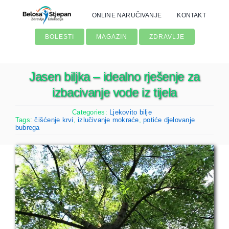
Skip
ONLINE NARUČIVANJE
KONTAKT
to
content
BOLESTI
MAGAZIN
ZDRAVLJE
Jasen biljka – idealno rješenje za
izbacivanje vode iz tijela
Categories:
Ljekovito bilje
Tags:
čišćenje krvi
,
izlučivanje mokraće
,
potiće djelovanje
bubrega