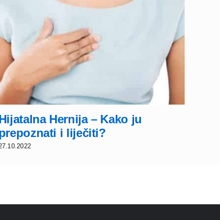
Hijatalna Hernija – Kako ju
Kak
prepoznati i liječiti?
bez
27.10.2022
20.10.