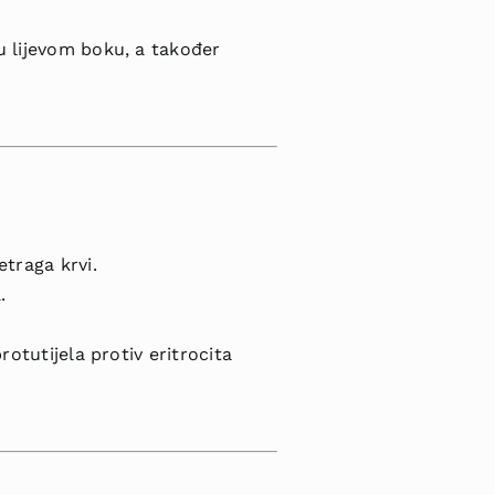
u lijevom boku, a također
etraga krvi.
.
rotutijela protiv eritrocita