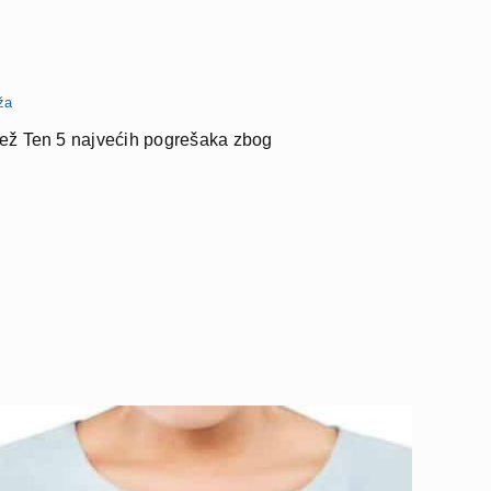
ža
jež Ten 5 najvećih pogrešaka zbog