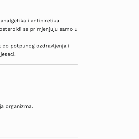
nalgetika i antipiretika.
ikosteroidi se primjenjuju samo u
k do potpunog ozdravljenja i
jeseci.
nja organizma.