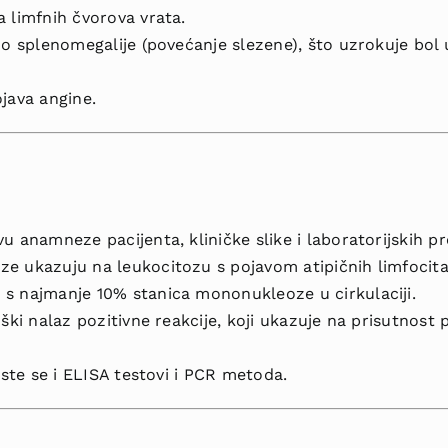
 limfnih čvorova vrata.
do splenomegalije (povećanje slezene), što uzrokuje bol 
java angine.
u anamneze pacijenta, kliničke slike i laboratorijskih pr
e ukazuju na leukocitozu s pojavom atipičnih limfocita
s najmanje 10% stanica mononukleoze u cirkulaciji.
ški nalaz pozitivne reakcije, koji ukazuje na prisutnost p
iste se i ELISA testovi i PCR metoda.