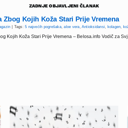
ZADNJE OBJAVLJENI ČLANAK
a Zbog Kojih Koža Stari Prije Vremena
agazin
|
Tags:
5 najvećih pogrešaka
,
aloe vera
,
Antioksidansi
,
kolagen
,
ko
og Kojih Koža Stari Prije Vremena – Belosa.info Vodič za Sv