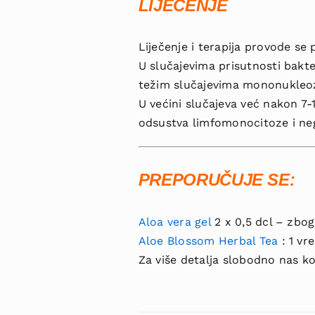
LIJEČENJE
Liječenje i terapija provode se 
U slučajevima prisutnosti bakter
težim slučajevima mononukleo
U većini slučajeva već nakon 7-
odsustva limfomonocitoze i neg
PREPORUČUJE SE:
Aloa vera gel
2 x 0,5 dcl – zbog
Aloe Blossom Herbal Tea
: 1 vr
Za više detalja slobodno nas ko