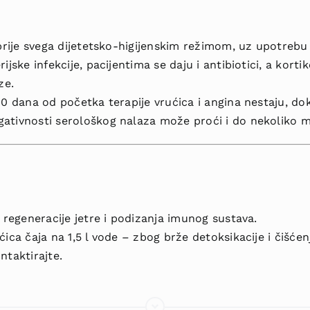
prije svega dijetetsko-higijenskim režimom, uz upotrebu a
ijske infekcije, pacijentima se daju i antibiotici, a kort
ze.
10 dana od početka terapije vrućica i angina nestaju, do
ativnosti serološkog nalaza može proći i do nekoliko m
 regeneracije jetre i podizanja imunog sustava.
ećica čaja na 1,5 l vode – zbog brže detoksikacije i čišće
ntaktirajte.