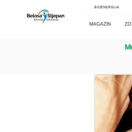
Skip
BIOENERGIJA
to
content
MAGAZIN
ZD
Mo