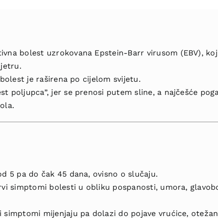
tivna bolest uzrokovana Epstein-Barr virusom (EBV), koj
jetru.
bolest je raširena po cijelom svijetu.
st poljupca”, jer se prenosi putem sline, a najčešće po
ola.
od 5 pa do čak 45 dana, ovisno o slučaju.
rvi simptomi bolesti u obliku pospanosti, umora, glavobo
 simptomi mijenjaju pa dolazi do pojave vrućice, otežan