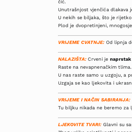
čić.
Unutrašnjost vjenčića dlakava j
U nekih se biljaka, što je rijetkos
Plod je dvopre­tinjeni, mnogosj
VRIJEME CVATNJE:
Od lipnja d
NA­LAZIŠTA:
Crveni je
naprstak
Raste na nevapnenačkim tlima.
U nas raste samo u uzgoju, a p
Uzgaja se kao ljekovita i ukrasna
VRIJEME I NAČIN SABIRANJA:
Tu biljku nikada ne be­remo za l
LJEKOVITE TVARI:
Glavni su sas