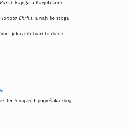
 Murr
.), kojega u Sovjetskom
is lanata Ehrh.
), a najviše stoga
ine ljekovitih tvari te da se
ža
jež Ten 5 najvećih pogrešaka zbog