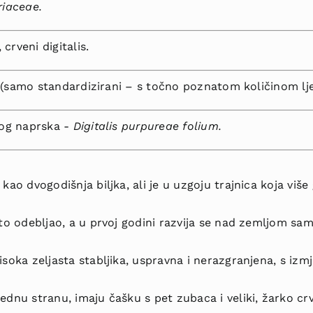
riaceae.
crveni digitalis.
i (samo standar­dizirani – s točno poznatom količinom ljek
og naprska ­-
Digitalis purpureae folium.
i kao dvogodišnja biljka, ali je u uzgoju trajnica koja vi
sto odebljao, a u prvoj godini razvija se nad zemljom sam
isoka zeljasta stabljika, uspravna i nerazgranjena, s iz
ednu stranu, imaju čašku s pet zubaca i veliki, žarko crve