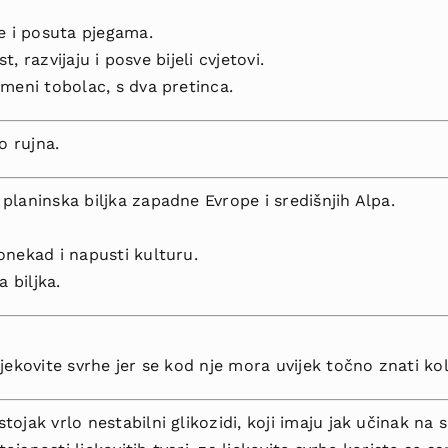
e i posuta pjegama.
t, razvijaju i posve bijeli cvjetovi.
emeni tobolac, s dva pretinca.
o rujna.
planinska biljka zapadne Evrope i središnjih Alpa.
onekad i napusti kulturu.
 biljka.
jekovite svrhe jer se kod nje mora uvijek točno znati koli
tojak vrlo nesta­bilni glikozidi, koji imaju jak učinak na s