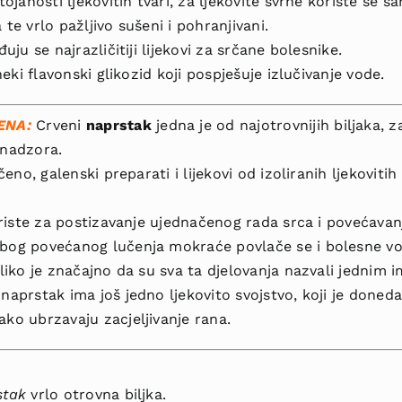
tojanosti ljeko­vitih tvari, za ljekovite svrhe koriste se s
 te vrlo pažljivo sušeni i pohranji­vani.
đuju se najrazličitiji lijekovi za srčane bolesnike.
 neki flavonski glikozid koji pospješuje izlučivanje vode.
ENA:
Crveni
naprstak
jedna je od najotrovnijih biljaka, z
 nadzora.
ečeno, galenski preparati i lijekovi od izoliranih ljekoviti
 koriste za postizavanje ujednače­nog rada srca i povećava
zbog povećanog lučenja mokraće povlače se i bole­sne v
oliko je značajno da su sva ta djelova­nja nazvali jednim
 naprstak ima još jedno ljekovito svojstvo, koji je doned
ako ubrzavaju zacjeljivanje rana.
stak
vrlo otrovna biljka.