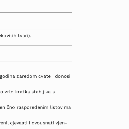
ovi­tih tvari).
še godina zaredom cvate i donosi
o vrlo kratka stabljika s
mjenično raspoređenim listovima
ni, cjevasti i dvousnati vjen­