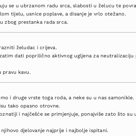
uju se u ubrzanom radu srca, slabosti u želucu te povrać
elom tijelu, usnice popla­ve, a disanje je vrlo otežano.
u zbog prestanka rada srca.
zniti želudac i crijeva.
zatim dati poprilično aktivnog ugljena za neutralizaciju
.
u pravu kavu.
mo i druge vrste toga roda, a neke su u nas samonikle. 
 nisu tako opasno otrovne.
ozna­tiji i najčešće se primjenjuje, ponajviše zato što s
 njihovo djelovanje najprije i najbolje ispitani.