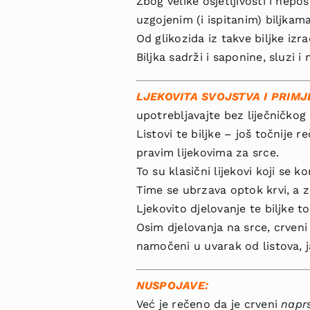
Zbog velike osjetljivosti i nepos
uzgojenim (i ispita­nim) biljkama
Od glikozida iz takve biljke izra
Biljka sadrži i saponine, sluzi i
LJEKOVITA SVOJSTVA I PRIMJ
upotrebljavajte bez liječničkog
Listovi te biljke – još točnije r
pravim lijekovima za srce.
To su klasični lije­kovi koji se
Time se ubrzava optok krvi, a 
Ljekovito djelovanje te biljke t
Osim djelovanja na srce, crveni
namočeni u uvarak od listova, j
NUSPOJAVE:
Već je rečeno da je crveni
napr