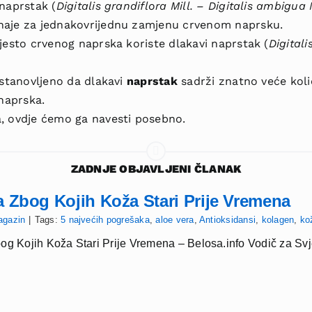
naprstak (
Digitalis gran­diflora Mill. – Digitalis ambigua
znaje za jednakovrijednu zamjenu crvenom naprsku.
jesto crvenog naprska koriste dlakavi naprstak (
Digi­tal
ustanov­ljeno da dlakavi
naprstak
sadrži znatno veće količ
 naprska.
, ovdje ćemo ga navesti po­sebno.
ZADNJE OBJAVLJENI ČLANAK
a Zbog Kojih Koža Stari Prije Vremena
agazin
|
Tags:
5 najvećih pogrešaka
,
aloe vera
,
Antioksidansi
,
kolagen
,
ko
og Kojih Koža Stari Prije Vremena – Belosa.info Vodič za Sv