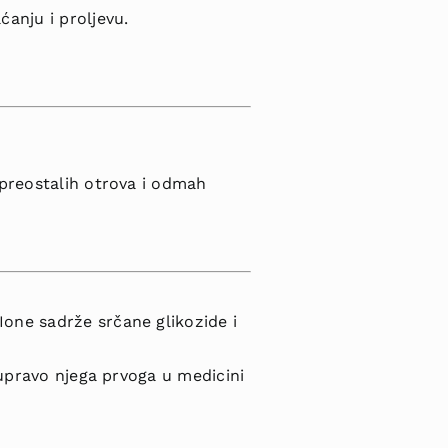
anju i proljevu.
 preostalih otrova i odmah
Ione sadrže srčane glikozide i
u upravo njega prvoga u medicini