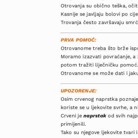
Otrovanja su obično teška, očit
Kasnije se javljaju bolovi po cij
Trovanja često završavaju smrć
PRVA POMOĆ:
Otrovanome treba što brže ispra­
Moramo izazvati povra­ćanje, a 
potom tražiti liječničku pomoć
Otrovanome se može dati i jak
UPOZORENJE:
Osim crvenog naprstka pozna­je
koriste se u ljekovite svrhe, a
Crveni je
naprstak
od svih najp
primije­nili.
Tako su njegove ljekovite tvari i