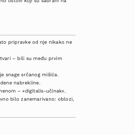
amo listovi koji su sabrani na
ato pri­pravke od nje nikako ne
h tvari – bili su među prvim
nje snage srčanog mišića.
odene nabrekline.
 imenom – »digitalis-učinak«.
avno bilo zanemarivano: oblozi,