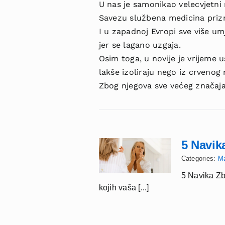
U nas je samonikao velecvjetni 
Savezu službena medicina pri­
I u zapadnoj Evropi sve više um
jer se lagano uzgaja.
Osim toga, u novije je vrijeme 
lakše izoliraju nego iz crvenog
Zbog njegova sve većeg značaja
5 Navik
Categories:
M
5 Navika Zb
kojih vaša [...]