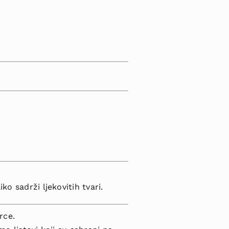
ko sadrži ljekovitih tvari.
rce.