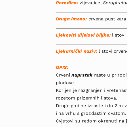
Porodica:
zijevalice,
Scrophula
Druga imena:
crvena pustikara, 
Ljekoviti dijelovi biljke:
listov
Ljekarnički naziv:
listovi crven
OPIS:
Crveni
naprstak
raste u prirod
plodove.
Korijen je razgranjen i vretena
rozetom prizemnih listo­va.
Druge godine izraste i do 2 m v
i na vrhu s grozdastim cvatom.
Cvjetovi su redom okre­nuti na j