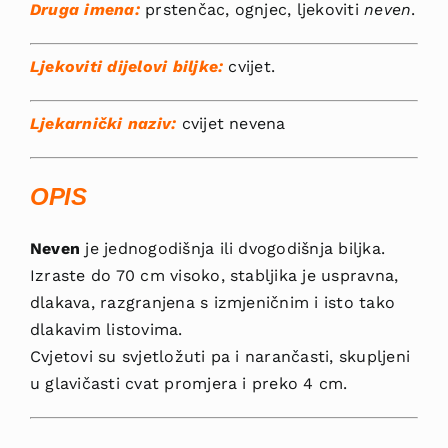
Druga imena:
prstenčac, ognjec, ljekoviti
ne­ven
.
Ljekoviti dijelovi biljke:
cvijet.
Ljekarnički naziv:
cvijet nevena
OPIS
Neven
je jednogodišnja ili dvogodišnja biljka.
Izraste do 70 cm visoko, stabljika je uspravna,
dlakava, razgranjena s izmjeničnim i isto tako
dlakavim listovima.
Cvjetovi su svje­tložuti pa i narančasti, skupljeni
u glavičasti cvat promjera i preko 4 cm.