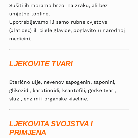
Sušiti ih moramo brzo, na zraku, ali bez
umjetne topline.
Upotrebljavamo ili samo rubne cvjetove
(»latice«) ili cijele glavice, po­glavito u narodnoj
medicini.
LJEKOVITE TVARI
Eterično ulje, nevenov sapoge­nin, saponini,
glikozidi, karotinoidi, ksantofili, gorke tvari,
sluzi, enzimi i organske kiseline.
LJEKOVITA SVOJSTVA I
PRIMJENA