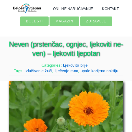
Skip
ONLINE NARUČIVANJE
KONTAKT
to
content
BOLESTI
MAGAZIN
ZDRAVLJE
Neven (prstenčac, ognjec, ljekoviti ne­
ven) – ljekoviti ljepotan
Categories:
Ljekovito bilje
Tags:
izlučivanje žuči
,
liječenje rana
,
upale korijena noktiju