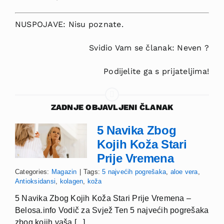
NUSPOJAVE: Nisu poznate.
Svidio Vam se članak: Neven ?
Podijelite ga s prijateljima!
ZADNJE OBJAVLJENI ČLANAK
5 Navika Zbog
Kojih Koža Stari
Prije Vremena
Categories:
Magazin
|
Tags:
5 najvećih pogrešaka
,
aloe vera
,
Antioksidansi
,
kolagen
,
koža
5 Navika Zbog Kojih Koža Stari Prije Vremena –
Belosa.info Vodič za Svjež Ten 5 najvećih pogrešaka
zbog kojih vaša [...]