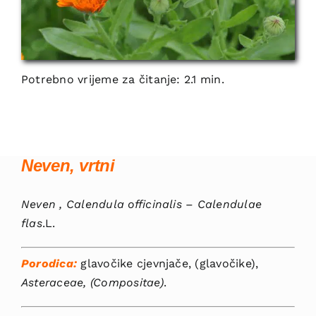
Potrebno vrijeme za čitanje: 2.1 min.
Neven, vrtni
Neven , Calendula officinalis
–
Calendulae
flas
.L.
Porodica:
glavočike cjevnjače, (glavočike),
Asteraceae, (Compositae)
.