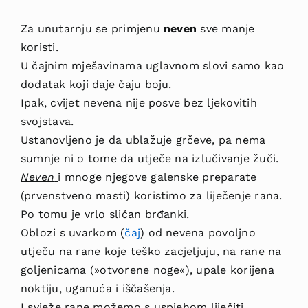
Za unutarnju se primjenu
neven
sve manje
koristi.
U čajnim mješavinama uglavnom slovi samo kao
dodatak koji daje čaju boju.
Ipak, cvijet nevena nije posve bez ljekovitih
svojstava.
Ustanovljeno je da ublažuje grčeve, pa nema
sumnje ni o tome da utječe na izlučivanje žuči.
Neven
i mnoge njegove galenske preparate
(prvenstveno ma­sti) koristimo za liječenje rana.
Po tomu je vrlo sličan brđanki.
Oblozi s uvarkom (
čaj
) od nevena povoljno
utječu na rane koje teško zacjeljuju, na rane na
goljenicama (»otvorene noge«), upale korijena
noktiju, uganuća i išča­šenja.
I svježe rane možemo s uspjehom liječiti