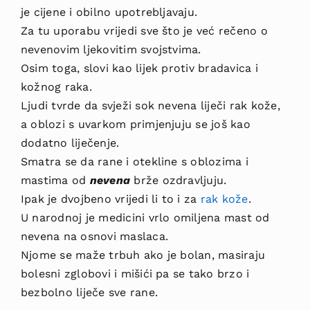
je cijene i obilno upotrebljavaju.
Za tu uporabu vrijedi sve što je već rečeno o
nevenovim ljekovitim svojstvima.
Osim toga, slovi kao lijek protiv bradavica i
kožnog raka.
Ljudi tvrde da svježi sok nevena liječi rak kože,
a oblozi s uvarkom primjenjuju se još kao
dodatno liječenje.
Sma­tra se da rane i otekline s oblozima i
mastima od
nevena
brže ozdravljuju.
Ipak je dvojbeno vrijedi li to i za
rak k
ože
.
U narodnoj je medicini vrlo omiljena mast od
nevena na osnovi maslaca.
Njome se maže trbuh ako je bolan, masiraju
bolesni zglobovi i mišići pa se tako brzo i
bezbolno liječe sve rane.