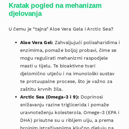
Kratak pogled na mehanizam
djelovanja
U čemu je “tajna” Aloe Vera Gela i Arctic Sea?
Aloe Vera Gel:
Zahvaljujući polisaharidima i
enzimima, pomaže boljoj probavi, čime se
mogu regulirati mehanizmi raspodjele
masti u tijelu. Te bioaktivne tvari
djelomično utječu i na imunološki sustav
te protuupalne procese, što je važno za
zaštitu krvnih žila.
Arctic Sea (Omega-3 i 9):
Doprinosi
snižavanju razine triglicerida i pomaže
uravnoteženju kolesterola. Omege-3 (EPA i
DHA) prisutne su u ribljem ulju, a prema
brojnim istraživanjima ključno djeluju na