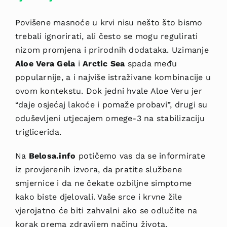
Povišene masnoće u krvi nisu nešto što bismo
trebali ignorirati, ali često se mogu regulirati
nizom promjena i prirodnih dodataka. Uzimanje
Aloe Vera Gela
i
Arctic Sea
spada među
popularnije, a i najviše istraživane kombinacije u
ovom kontekstu. Dok jedni hvale Aloe Veru jer
“daje osjećaj lakoće i pomaže probavi”, drugi su
oduševljeni utjecajem omege-3 na stabilizaciju
triglicerida.
Na
Belosa.info
potičemo vas da se informirate
iz provjerenih izvora, da pratite službene
smjernice i da ne čekate ozbiljne simptome
kako biste djelovali. Vaše srce i krvne žile
vjerojatno će biti zahvalni ako se odlučite na
korak prema zdravijem načinu života,