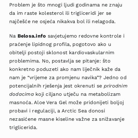
Problem je što mnogi ljudi godinama ne znaju
da im raste kolesterol ili trigliceridi jer se
najčešće ne osjeća nikakva bol ili nelagoda.
Na
Belosa.info
savjetujemo redovne kontrole i
praćenje lipidnog profila, pogotovo ako u
obitelji postoji sklonost kardiovaskularnim
problemima. No, postavlja se pitanje: što
konkretno poduzeti ako nam liječnik kaže da
nam je “vrijeme za promjenu navika”? Jedno od
potencijalnih rješenja jest okrenuti se
prirodnim
dodacima
koji ciljano utječu na metabolizam
masnoća. Aloe Vera Gel može pridonijeti boljoj
probavi i regulaciji, a Arctic Sea donosi
nezasićene masne kiseline važne za snižavanje
triglicerida.