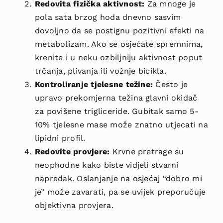
Redovita fizička aktivnost:
Za mnoge je
pola sata brzog hoda dnevno sasvim
dovoljno da se postignu pozitivni efekti na
metabolizam. Ako se osjećate spremnima,
krenite i u neku ozbiljniju aktivnost poput
trčanja, plivanja ili vožnje bicikla.
Kontroliranje tjelesne težine:
Često je
upravo prekomjerna težina glavni okidač
za povišene trigliceride. Gubitak samo 5-
10% tjelesne mase može znatno utjecati na
lipidni profil.
Redovite provjere:
Krvne pretrage su
neophodne kako biste vidjeli stvarni
napredak. Oslanjanje na osjećaj “dobro mi
je” može zavarati, pa se uvijek preporučuje
objektivna provjera.