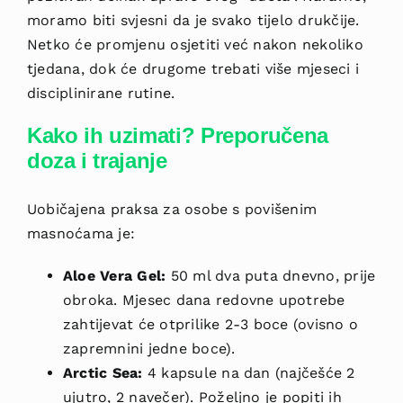
moramo biti svjesni da je svako tijelo drukčije.
Netko će promjenu osjetiti već nakon nekoliko
tjedana, dok će drugome trebati više mjeseci i
disciplinirane rutine.
Kako ih uzimati? Preporučena
doza i trajanje
Uobičajena praksa za osobe s povišenim
masnoćama je:
Aloe Vera Gel:
50 ml dva puta dnevno, prije
obroka. Mjesec dana redovne upotrebe
zahtijevat će otprilike 2-3 boce (ovisno o
zapremnini jedne boce).
Arctic Sea:
4 kapsule na dan (najčešće 2
ujutro, 2 navečer). Poželjno je popiti ih