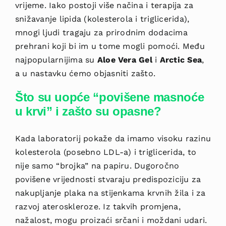
vrijeme. Iako postoji više načina i terapija za
snižavanje lipida (kolesterola i triglicerida),
mnogi ljudi tragaju za prirodnim dodacima
prehrani koji bi im u tome mogli pomoći. Među
najpopularnijima su
Aloe Vera Gel
i
Arctic Sea
,
a u nastavku ćemo objasniti zašto.
Što su uopće “povišene masnoće
u krvi” i zašto su opasne?
Kada laboratorij pokaže da imamo visoku razinu
kolesterola (posebno LDL-a) i triglicerida, to
nije samo “brojka” na papiru. Dugoročno
povišene vrijednosti stvaraju predispoziciju za
nakupljanje plaka na stijenkama krvnih žila i za
razvoj ateroskleroze. Iz takvih promjena,
nažalost, mogu proizaći srčani i moždani udari.