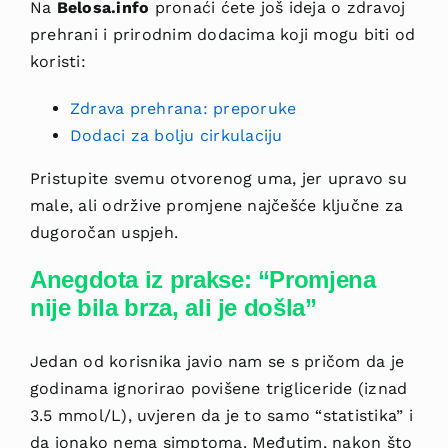
Na
Belosa.info
pronaći ćete još ideja o zdravoj
prehrani i prirodnim dodacima koji mogu biti od
koristi:
Zdrava prehrana: preporuke
Dodaci za bolju cirkulaciju
Pristupite svemu otvorenog uma, jer upravo su
male, ali održive promjene najčešće ključne za
dugoročan uspjeh.
Anegdota iz prakse: “Promjena
nije bila brza, ali je došla”
Jedan od korisnika javio nam se s pričom da je
godinama ignorirao povišene trigliceride (iznad
3.5 mmol/L), uvjeren da je to samo “statistika” i
da ionako nema simptoma. Međutim, nakon što