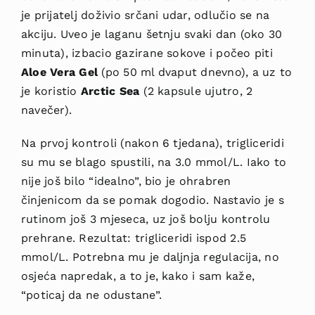
je prijatelj doživio srčani udar, odlučio se na
akciju. Uveo je laganu šetnju svaki dan (oko 30
minuta), izbacio gazirane sokove i počeo piti
Aloe Vera Gel
(po 50 ml dvaput dnevno), a uz to
je koristio
Arctic Sea
(2 kapsule ujutro, 2
navečer).
Na prvoj kontroli (nakon 6 tjedana), trigliceridi
su mu se blago spustili, na 3.0 mmol/L. Iako to
nije još bilo “idealno”, bio je ohrabren
činjenicom da se pomak dogodio. Nastavio je s
rutinom još 3 mjeseca, uz još bolju kontrolu
prehrane. Rezultat: trigliceridi ispod 2.5
mmol/L. Potrebna mu je daljnja regulacija, no
osjeća napredak, a to je, kako i sam kaže,
“poticaj da ne odustane”.