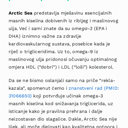
Arctic Sea
predstavlja mješavinu esencijalnih
masnih kiselina dobivenih iz ribljeg i maslinovog
ulja. Već i sami znate da su
omega-3
(EPA i
DHA) iznimno važne za zdravlje
kardiovaskularnog sustava, posebice kada je
riječ o trigliceridima. Uz to, omega-9 iz
maslinovog ulja pridonosi očuvanju optimalnog
omjera HDL (“dobri”) i LDL (“loši”) kolesterol.
Da se ne bismo oslanjali samo na priče “rekla-
kazala”, spomenut ćemo i
znanstveni rad (PMID:
31066650)
koji potvrđuje učinak omega-3
masnih kiselina kod snižavanja triglicerida, uz
isticanje kako je pravilna prehrana i dalje
neizostavan dio slagalice. Dakle, Arctic Sea nije
lijek, ali može djelovati kao kvalitetna potpora i