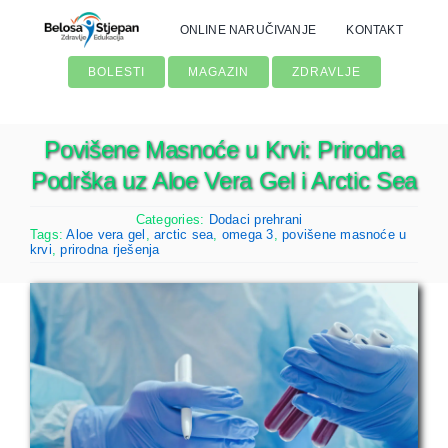
Skip
ONLINE NARUČIVANJE
KONTAKT
to
content
BOLESTI
MAGAZIN
ZDRAVLJE
Povišene Masnoće u Krvi: Prirodna
Podrška uz Aloe Vera Gel i Arctic Sea
Categories:
Dodaci prehrani
Tags:
Aloe vera gel
,
arctic sea
,
omega 3
,
povišene masnoće u
krvi
,
prirodna rješenja