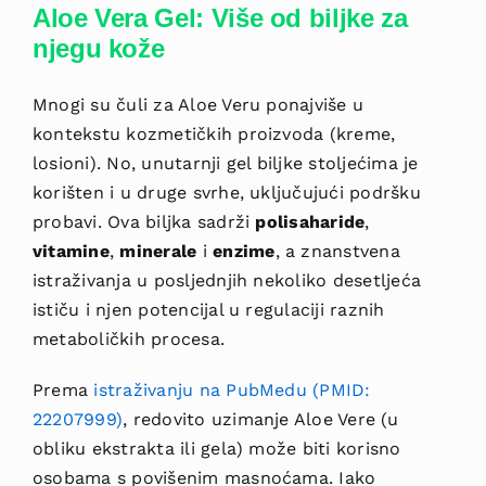
Aloe Vera Gel: Više od biljke za
njegu kože
Mnogi su čuli za Aloe Veru ponajviše u
kontekstu kozmetičkih proizvoda (kreme,
losioni). No, unutarnji gel biljke stoljećima je
korišten i u druge svrhe, uključujući podršku
probavi. Ova biljka sadrži
polisaharide
,
vitamine
,
minerale
i
enzime
, a znanstvena
istraživanja u posljednjih nekoliko desetljeća
ističu i njen potencijal u regulaciji raznih
metaboličkih procesa.
Prema
istraživanju na PubMedu (PMID:
22207999)
, redovito uzimanje Aloe Vere (u
obliku ekstrakta ili gela) može biti korisno
osobama s povišenim masnoćama. Iako