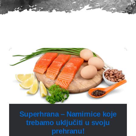
Superhrana – Namirnice koje
trebamo uključiti u svoju
prehranu!