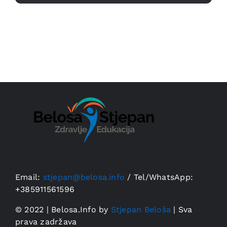
Email:
stjepan@belosa.info
/
Tel/WhatsApp:
+385911561596
© 2022 | Belosa.Info by
Stjepan Beloša
| Sva
prava zadržava