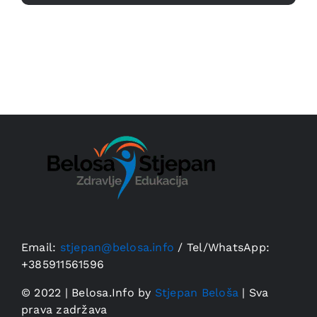
Email:
stjepan@belosa.info
/
Tel/WhatsApp:
+385911561596
© 2022 | Belosa.Info by
Stjepan Beloša
| Sva
prava zadržava