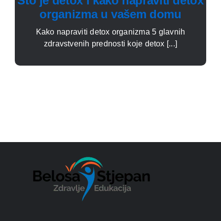
Što je detox i kako napraviti detox
organizma u vašem domu
Kako napraviti detox organizma 5 glavnih
zdravstvenih prednosti koje detox [...]