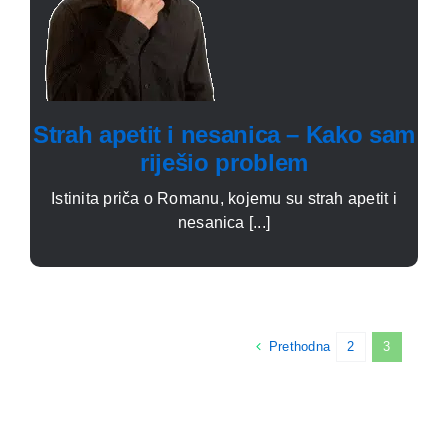
Strah apetit i nesanica – Kako sam
riješio problem
Istinita priča o Romanu, kojemu su strah apetit i
nesanica [...]
Prethodna
2
3