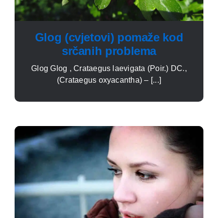
Glog (cvjetovi) pomaže kod
srčanih problema
Glog Glog , Crataegus laevigata (Poir.) DC.,
(Crataegus oxyacantha) – [...]