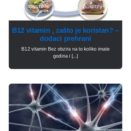
B12 vitamin , zašto je koristan? –
dodaci prehrani
B12 vitamin Bez obzira na to koliko imate
godina i [...]