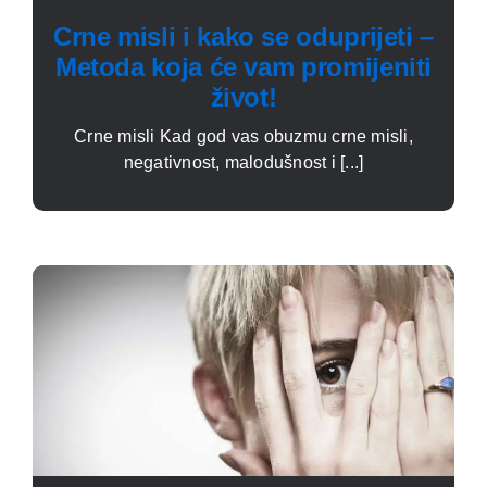
Crne misli i kako se oduprijeti –
Metoda koja će vam promijeniti
život!
Crne misli Kad god vas obuzmu crne misli,
negativnost, malodušnost i [...]