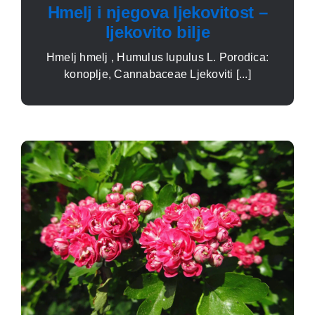
Hmelj i njegova ljekovitost –
ljekovito bilje
Hmelj hmelj , Humulus lupulus L. Porodica:
konoplje, Cannabaceae Ljekoviti [...]