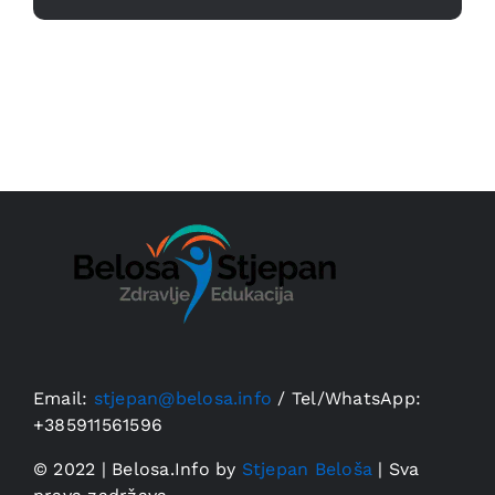
Email:
stjepan@belosa.info
/
Tel/WhatsApp:
+385911561596
© 2022 | Belosa.Info by
Stjepan Beloša
| Sva