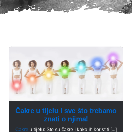
Čakre u tijelu i sve što trebamo
znati o njima!
Čakre
u tijelu: Što su čakre i kako ih koristiti [...]