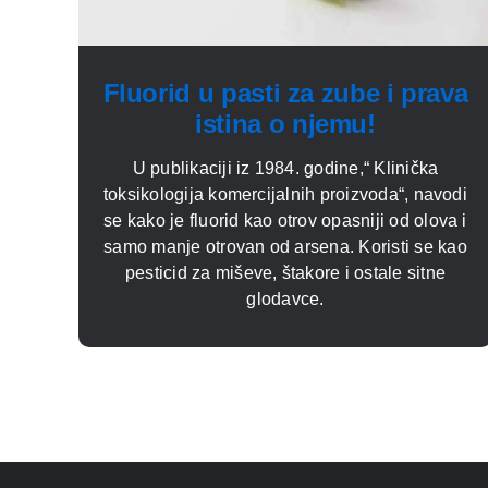
Fluorid u pasti za zube i prava
istina o njemu!
U publikaciji iz 1984. godine,“ Klinička
toksikologija komercijalnih proizvoda“, navodi
se kako je fluorid kao otrov opasniji od olova i
samo manje otrovan od arsena. Koristi se kao
pesticid za miševe, štakore i ostale sitne
glodavce.