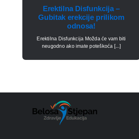
Erektilna Disfunkcija –
Gubitak erekcije prilikom
odnosa!
Erektilna Disfunkcija Možda će vam biti
neugodno ako imate poteškoća [...]