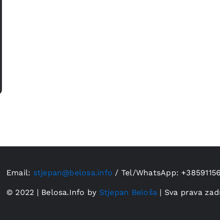
Email:
stjepan@belosa.info
/
Tel/WhatsApp: +3859115
© 2022 | Belosa.Info by
Stjepan Beloša
| Sva prava zad