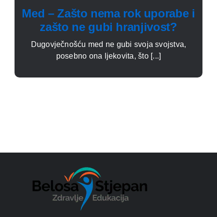
Med – Zašto nema rok uporabe i
zašto ne gubi hranjivost?
Dugovječnošću med ne gubi svoja svojstva,
posebno ona ljekovita, što [...]