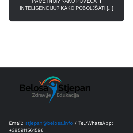
PAMETNIJI? KAKO POVEĆATI
INTELIGENCIJU? KAKO POBOLJŠATI [...]
Email:
stjepan@belosa.info
/
Tel/WhatsApp:
+385911561596