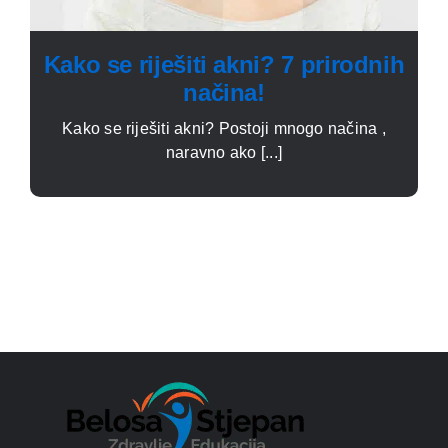
Kako se riješiti akni? 7 prirodnih
načina!
Kako se riješiti akni? Postoji mnogo načina ,
naravno ako [...]