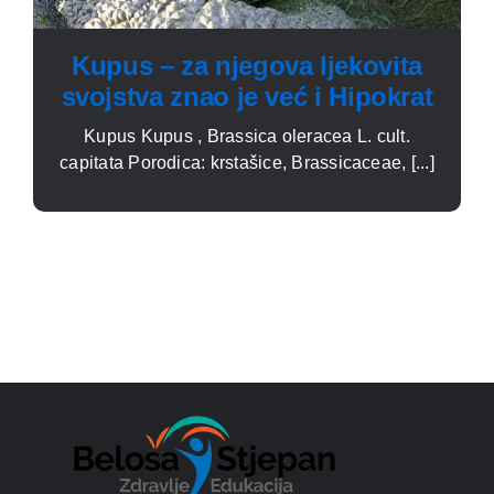
Kupus – za njegova ljekovita
svojstva znao je već i Hipokrat
Kupus Kupus , Brassica oleracea L. cult.
capitata Porodica: krstašice, Brassicaceae, [...]