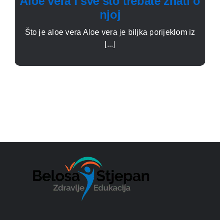
Aloe vera i sve što trebate znati o
njoj
Što je aloe vera Aloe vera je biljka porijeklom iz
[...]