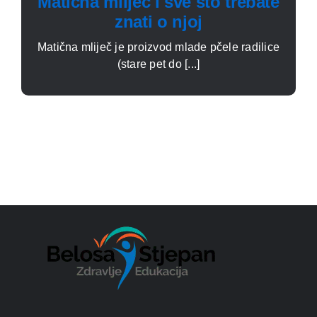
Matična mliječ i sve što trebate
znati o njoj
Matična mliječ je proizvod mlade pčele radilice
(stare pet do [...]