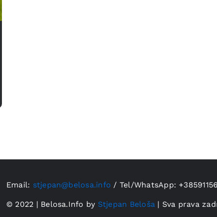
Email:
stjepan@belosa.info
/
Tel/WhatsApp: +3859115
© 2022 | Belosa.Info by
Stjepan Beloša
| Sva prava zad