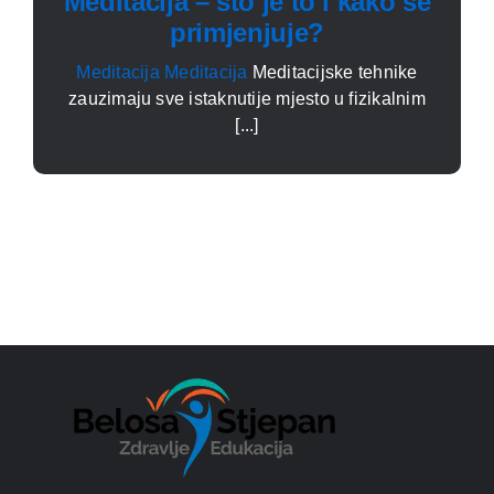
Meditacija – što je to i kako se
primjenjuje?
Meditacija
Meditacija
Meditacijske tehnike
zauzimaju sve istaknu­tije mjesto u fizikalnim
[...]