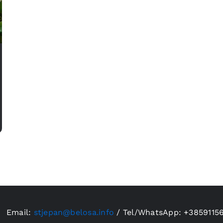
Email:
stjepan@belosa.info
/
Tel/WhatsApp: +3859115