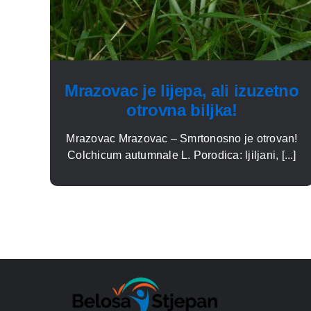
Mrazovac je lijepa, ali izuzetno
otrovna biljka!
Mrazovac Mrazovac – Smrtonosno je otrovan!
Colchicum autumnale L. Porodica: ljiljani, [...]