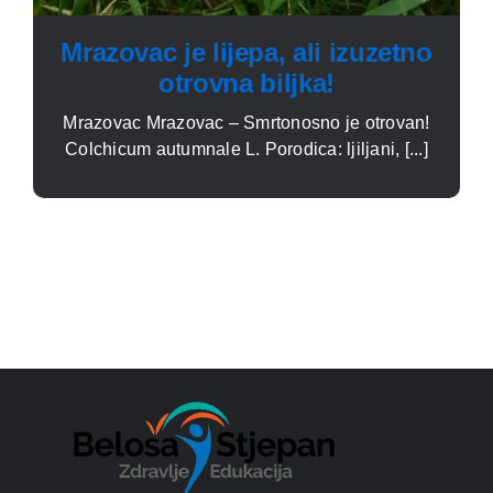
Mrazovac je lijepa, ali izuzetno
otrovna biljka!
Mrazovac Mrazovac – Smrtonosno je otrovan!
Colchicum autumnale L. Porodica: ljiljani, [...]