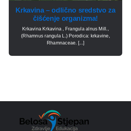
Krkavina – odlično sredstvo za
čišćenje organizma!
Krkavina Krkavina , Frangula alnus Mill.,
(Rhamnus rangula L.) Porodica: krkavine,
Rhamnaceae. [...]