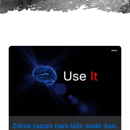
Zdrav razum nam laže svaki dan,