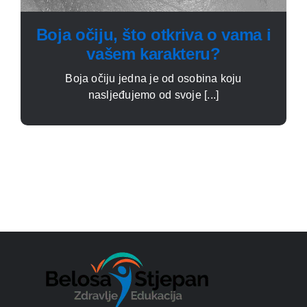
Boja očiju, što otkriva o vama i
vašem karakteru?
Boja očiju jedna je od osobina koju
nasljeđujemo od svoje [...]