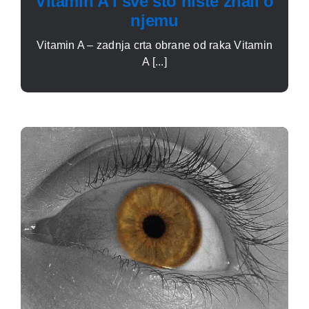
Vitamin A i sve što niste znali o
njemu
Vitamin A – zadnja crta obrane od raka Vitamin
A [...]