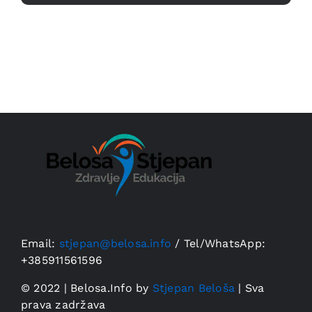
Email:
stjepan@belosa.info
/
Tel/WhatsApp:
+385911561596
© 2022 | Belosa.Info by
Stjepan Beloša
| Sva
prava zadržava