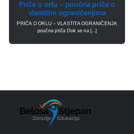
Priča o orlu – poučna priča o
vlastitim ograničenjima
PRIČA O ORLU – VLASTITA OGRANIČENJA
poučna priča Dok se na [...]