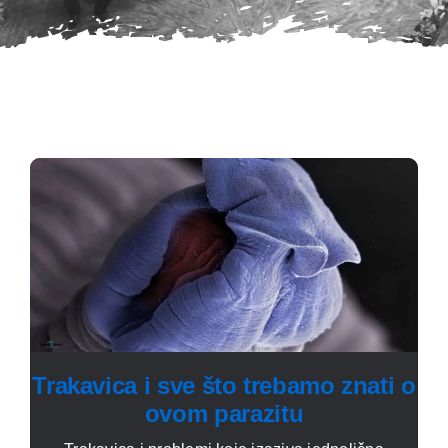
Trakavica i sve što trebamo znati o
ovom parazitu