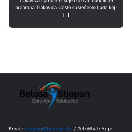
Trakavica i problemi koje izaziva jednolična
prehrana Trakavica Često susrećemo ljude koji
[...]
Email:
stjepan@belosa.info
/
Tel/WhatsApp: