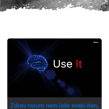
Zdrav razum nam laže svaki dan,