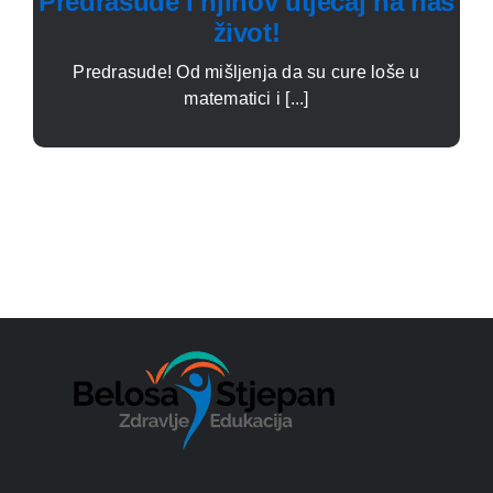
Predrasude i njihov utjecaj na naš
život!
Predrasude! Od mišljenja da su cure loše u
matematici i [...]