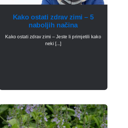
Kako ostati zdrav zimi – 5
naboljih načina
Kako ostati zdrav zimi – Jeste li primjetili kako
neki [...]