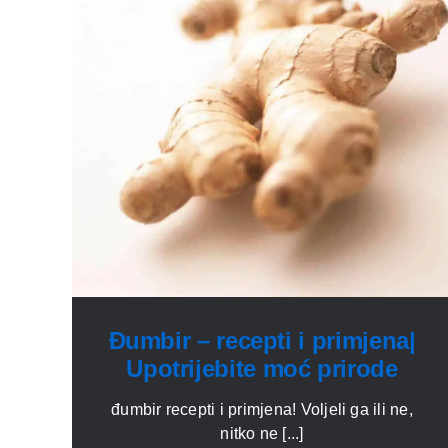
Đumbir – recepti i primjena|
Upotrijebite moć prirode
đumbir recepti i primjena! Voljeli ga ili ne,
nitko ne [...]