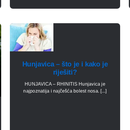
Hunjavica – što je i kako je
riješiti?
HUNJAVICA – RHINITIS Hunjavica je
najpoznatija i najčešća bolest nosa. [...]