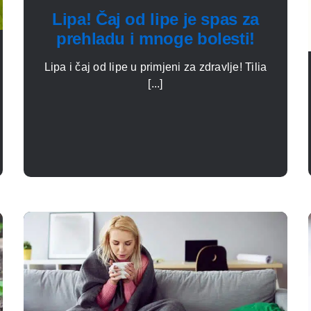
Lipa! Čaj od lipe je spas za
prehladu i mnoge bolesti!
Lipa i čaj od lipe u primjeni za zdravlje! Tilia
[...]