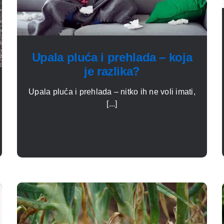
Upala pluća i prehlada – koja
je razlika?
Upala pluća i prehlada – nitko ih ne voli imati,
[...]