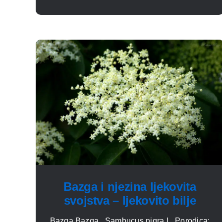
Bazga i njezina ljekovita
svojstva – ljekovito bilje
Bazga Bazga , Sambucus nigra L. Porodica: