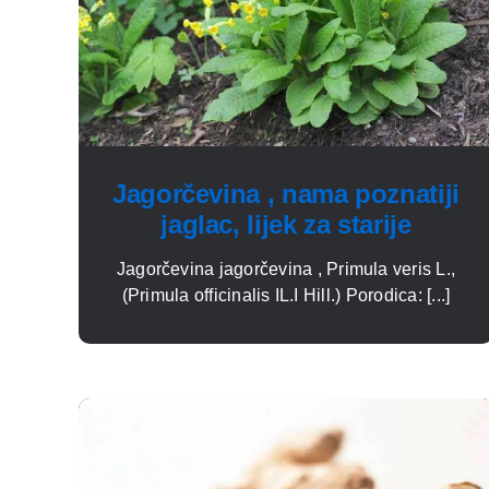
Jagorčevina , nama poznatiji
jaglac, lijek za starije
Jagorčevina jagorčevina , Primula veris L.,
(Primula officinalis IL.I Hill.) Porodica: [...]